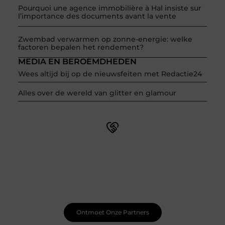
Pourquoi une agence immobilière à Hal insiste sur
l’importance des documents avant la vente
Zwembad verwarmen op zonne-energie: welke
factoren bepalen het rendement?
MEDIA EN BEROEMDHEDEN
Wees altijd bij op de nieuwsfeiten met Redactie24
Alles over de wereld van glitter en glamour
Word onderdeel van een actieve blogcommunity
Net begonnen met bloggen? Je staat er niet alleen voor!
Sluit je aan bij een ondersteunende community waar je
leert, groeit en ontdekt. Krijg tips, feedback en inspiratie
van andere beginnende én ervaren bloggers.
Ontmoet Onze Partners