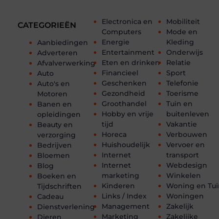
Electronica en
Mobiliteit
CATEGORIEËN
Computers
Mode en
Energie
Kleding
Aanbiedingen
Entertainment
Onderwijs
Adverteren
Eten en drinken
Relatie
Afvalverwerking
Financieel
Sport
Auto
Geschenken
Telefonie
Auto's en
Gezondheid
Toerisme
Motoren
Groothandel
Tuin en
Banen en
Hobby en vrije
buitenleven
opleidingen
tijd
Vakantie
Beauty en
Horeca
Verbouwen
verzorging
Huishoudelijk
Vervoer en
Bedrijven
Internet
transport
Bloemen
Internet
Webdesign
Blog
marketing
Winkelen
Boeken en
Kinderen
Woning en Tui
Tijdschriften
Links / Index
Woningen
Cadeau
Management
Zakelijk
Dienstverlening
Marketing
Zakelijke
Dieren