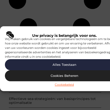
Uw privacy is belangrijk voor ons.
Wij maken gebruik van cookies en vergelijkbare technologieën om te b
hoe onze website wordt gebruikt en om uw ervaring te verbeteren. Afh
van uw voorkeuren worden cookies ingezet voor bijvoorbeeld
RECENTE BERICHTEN
gepersonaliseerde advertenties en het analyseren van bezoekersgedrag
informatie vindt u in ons cookiebeleid.
Vlees online bestellen maakt je weekplanning
lichter
Alles Toestaan
Slim besparen bij het verkopen van je
Cookies Beheren
appartement zonder makelaar
Cookiebeleid
Een houten trap op maat zonder gedoe
Effectieve sea-strategieën: van basisprincipes tot
optimalisatie