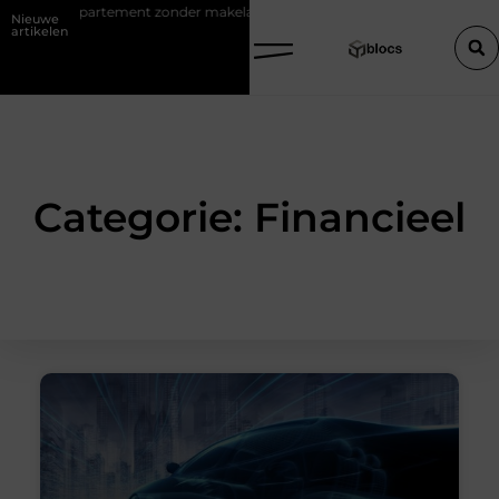
e appartement zonder makelaar
Een houten trap op maat zonder ged
Nieuwe
artikelen
Categorie: Financieel