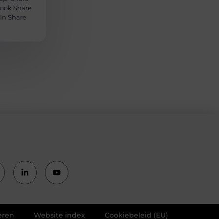
book Share
In Share
eren
Website index
Cookiebeleid (EU)