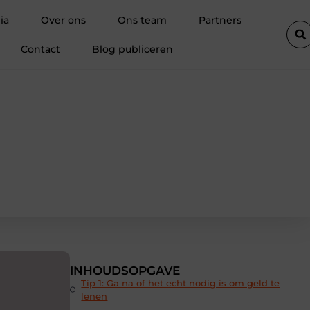
eën: van basisprincipes tot optimalisatie
Pourquoi une agence im
ia
Over ons
Ons team
Partners
Contact
Blog publiceren
INHOUDSOPGAVE
Tip 1: Ga na of het echt nodig is om geld te
lenen