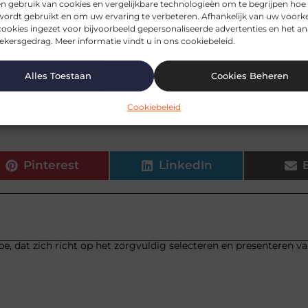
n gebruik van cookies en vergelijkbare technologieën om te begrijpen hoe
st het om geld te lenen?
wordt gebruikt en om uw ervaring te verbeteren. Afhankelijk van uw voork
ookies ingezet voor bijvoorbeeld gepersonaliseerde advertenties en het an
kersgedrag. Meer informatie vindt u in ons cookiebeleid.
ik meer geld ter beschikking heb?
Alles Toestaan
Cookies Beheren
 zijn er om geld te lenen?
Cookiebeleid
Pinterest
LinkedIn
be, dat zich richt op het zorgvuldig selecteren en presenteren v