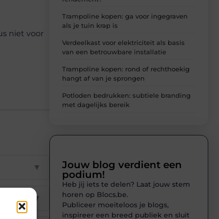
Trampoline kopen: ga voor ingegraven
als je tuin krap is
us niet voor
Verdeelkast voor elektriciteit als basis
van een betrouwbare installatie
Trampoline kopen: rond of rechthoekig
hangt af van je sprongen
Potloden bedrukken: subtiele branding
met dagelijks bereik
Jouw blog verdient een
▼
podium!
Heb jij iets te delen? Laat jouw stem
horen op Blocs.be.
▼
Publiceer moeiteloos je blogs,
inspireer een breed publiek en sluit