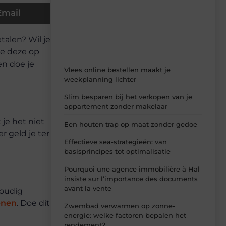
artikelen van Blocs.be – dagelijks verse
Email
content, boordevol ideeën, tips en
inzichten.
talen? Wil je
je deze op
en doe je
Vlees online bestellen maakt je
weekplanning lichter
Slim besparen bij het verkopen van je
appartement zonder makelaar
 je het niet
Een houten trap op maat zonder gedoe
r geld je ter
Effectieve sea-strategieën: van
basisprincipes tot optimalisatie
Pourquoi une agence immobilière à Hal
insiste sur l’importance des documents
avant la vente
voudig
enen
. Doe dit
Zwembad verwarmen op zonne-
energie: welke factoren bepalen het
rendement?