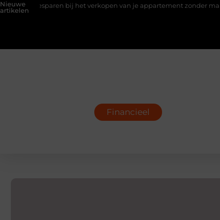
Nieuwe
besparen bij het verkopen van je appartement zonder makelaar
artikelen
Financieel