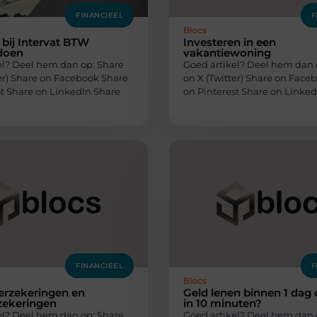
FINANCIEEL
F
Blocs
bij Intervat BTW
Investeren in een
doen
vakantiewoning
el? Deel hem dan op: Share
Goed artikel? Deel hem dan 
ter) Share on Facebook Share
on X (Twitter) Share on Face
st Share on LinkedIn Share
on Pinterest Share on Linked
FINANCIEEL
F
Blocs
erzekeringen en
Geld lenen binnen 1 dag 
zekeringen
in 10 minuten?
el? Deel hem dan op: Share
Goed artikel? Deel hem dan 