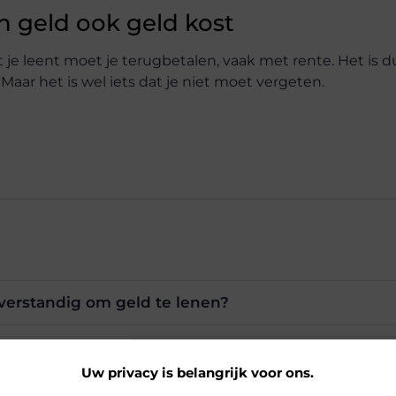
n geld ook geld kost
at je leent moet je terugbetalen, vaak met rente. Het is d
ar het is wel iets dat je niet moet vergeten.
verstandig om geld te lenen?
ulatie en waarom is het belangrijk?
Uw privacy is belangrijk voor ons.