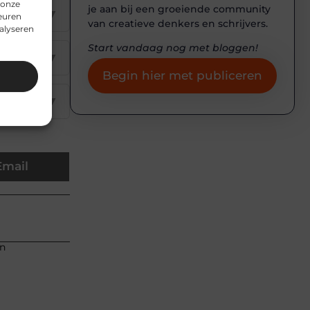
 onze
je aan bij een groeiende community
▼
euren
van creatieve denkers en schrijvers.
alyseren
Start vandaag nog met bloggen!
▼
Begin hier met publiceren
▼
Email
an