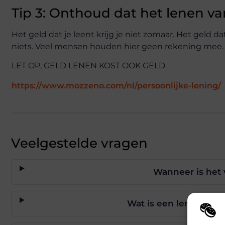
Tip 3: Onthoud dat het lenen va
Het geld dat je leent krijg je niet zomaar. Het geld d
niets. Veel mensen houden hier geen rekening mee. Ma
LET OP, GELD LENEN KOST OOK GELD.
https://www.mozzeno.com/nl/persoonlijke-lening/
Veelgestelde vragen
Wanneer is het 
Wat is een lening sim