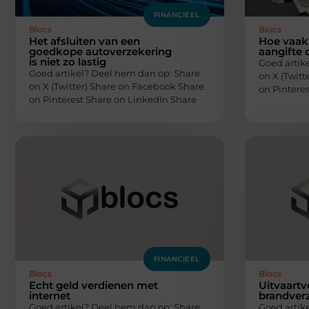
FINANCIEEL
Blocs
Blocs
Het afsluiten van een
Hoe vaak 
goedkope autoverzekering
aangifte 
is niet zo lastig
Goed artik
Goed artikel? Deel hem dan op: Share
on X (Twit
on X (Twitter) Share on Facebook Share
on Pintere
on Pinterest Share on LinkedIn Share
FINANCIEEL
Blocs
Blocs
Echt geld verdienen met
Uitvaartv
internet
brandver
Goed artikel? Deel hem dan op: Share
Goed artik