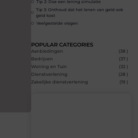
Tip 2: Doe een lening simulatie
Tip 3: Onthoud dat het lenen van geld ook
geld kost
Veelgestelde vragen
POPULAR CATEGORIES
Aanbiedingen
(38 )
Bedrijven
(37 )
Woning en Tuin
(32 )
Dienstverlening
(28 )
Zakelijke dienstverlening
(19 )
Recente berichten
Laat je inspireren door de nieuwste