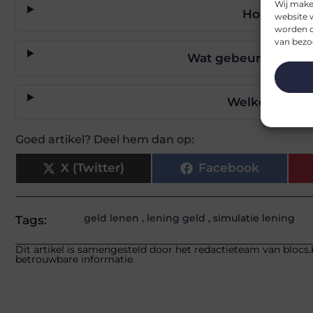
Wij make
Hoeveel ko
website 
worden c
van bezoe
Wat gebeurt er als 
Welke redenen
Goed artikel? Deel hem dan op:
X (Twitter)
Facebook
geld lenen
,
lening geld
,
simulatie lening
Tags:
Dit artikel is samengesteld door het redactieteam van blocs.
betrouwbare informatie.