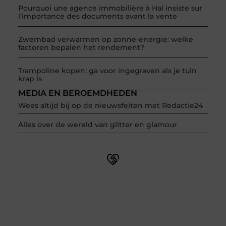
Pourquoi une agence immobilière à Hal insiste sur
l’importance des documents avant la vente
Zwembad verwarmen op zonne-energie: welke
factoren bepalen het rendement?
Trampoline kopen: ga voor ingegraven als je tuin
krap is
MEDIA EN BEROEMDHEDEN
Wees altijd bij op de nieuwsfeiten met Redactie24
Alles over de wereld van glitter en glamour
Word onderdeel van een actieve blogcommunity
Net begonnen met bloggen? Je staat er niet alleen voor!
Sluit je aan bij een ondersteunende community waar je
leert, groeit en ontdekt. Krijg tips, feedback en inspiratie
van andere beginnende én ervaren bloggers.