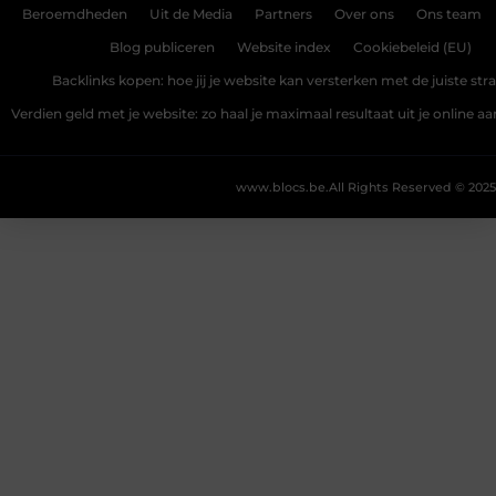
Beroemdheden
Uit de Media
Partners
Over ons
Ons team
Blog publiceren
Website index
Cookiebeleid (EU)
Backlinks kopen: hoe jij je website kan versterken met de juiste str
Verdien geld met je website: zo haal je maximaal resultaat uit je online 
www.blocs.be.
All Rights Reserved © 2025