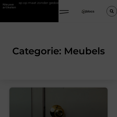
uten trap op maat zonder gedoe
Effectieve sea-strategieën: van basis
Nieuwe
artikelen
Categorie: Meubels