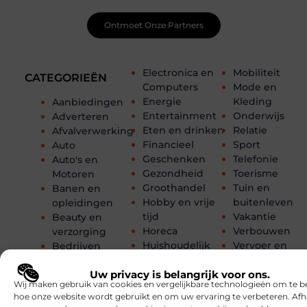
Ontmoet Onze Partners
Electronica en
Mobiliteit
CATEGORIEËN
Computers
Mode en
Energie
Kleding
Aanbiedingen
Entertainment
Onderwijs
Adverteren
Eten en drinken
Relatie
Afvalverwerking
Financieel
Sport
Auto
Geschenken
Telefonie
Auto's en
Gezondheid
Toerisme
Motoren
Groothandel
Tuin en
Banen en
Hobby en vrije
buitenleven
opleidingen
tijd
Vakantie
Beauty en
Horeca
Verbouwen
verzorging
Huishoudelijk
Vervoer en
Bedrijven
Internet
transport
Bloemen
Internet
Webdesign
Uw privacy is belangrijk voor ons.
Blog
Wij maken gebruik van cookies en vergelijkbare technologieën om te b
marketing
Winkelen
Boeken en
hoe onze website wordt gebruikt en om uw ervaring te verbeteren. Afh
Kinderen
Woning en Tui
Tijdschriften