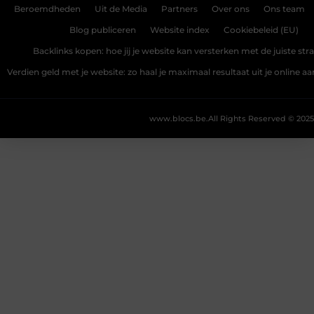
Beroemdheden
Uit de Media
Partners
Over ons
Ons team
Blog publiceren
Website index
Cookiebeleid (EU)
Backlinks kopen: hoe jij je website kan versterken met de juiste str
Verdien geld met je website: zo haal je maximaal resultaat uit je online 
www.blocs.be.
All Rights Reserved © 2025