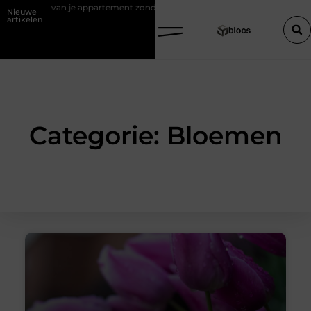
rkopen van je appartement zonder makelaar
Een houten trap op maat
Nieuwe
artikelen
Categorie: Bloemen