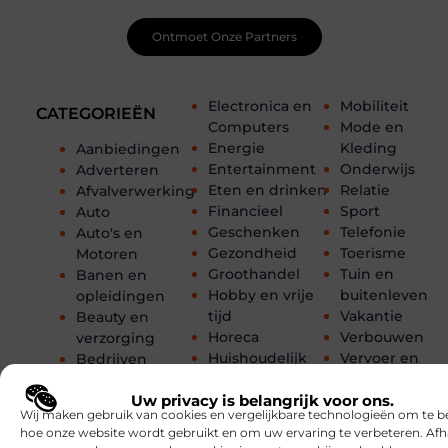
Ontmoet Onze Partners
Electronica en
Mobiliteit
CATEGORIEËN
Computers
Mode en
Energie
Kleding
Aanbiedingen
Entertainment
Onderwijs
Adverteren
Eten en drinken
Relatie
Afvalverwerking
Financieel
Sport
Auto
Geschenken
Telefonie
Auto's en
Gezondheid
Toerisme
Motoren
Groothandel
Tuin en
Banen en
Hobby en vrije
buitenleven
opleidingen
tijd
Vakantie
Beauty en
Horeca
Verbouwen
verzorging
Huishoudelijk
Vervoer en
Bedrijven
Internet
transport
Bloemen
Internet
Webdesign
Uw privacy is belangrijk voor ons.
Blog
Wij maken gebruik van cookies en vergelijkbare technologieën om te b
marketing
Winkelen
Boeken en
hoe onze website wordt gebruikt en om uw ervaring te verbeteren. Afh
Kinderen
Woning en Tui
Tijdschriften