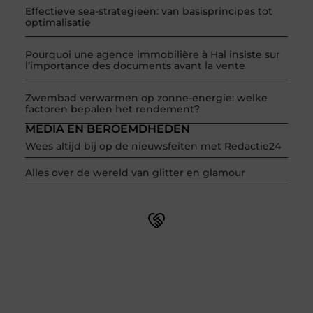
Effectieve sea-strategieën: van basisprincipes tot
optimalisatie
Pourquoi une agence immobilière à Hal insiste sur
l’importance des documents avant la vente
Zwembad verwarmen op zonne-energie: welke
factoren bepalen het rendement?
MEDIA EN BEROEMDHEDEN
Wees altijd bij op de nieuwsfeiten met Redactie24
Alles over de wereld van glitter en glamour
Word onderdeel van een actieve blogcommunity
Net begonnen met bloggen? Je staat er niet alleen voor!
Sluit je aan bij een ondersteunende community waar je
leert, groeit en ontdekt. Krijg tips, feedback en inspiratie
van andere beginnende én ervaren bloggers.