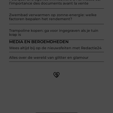
l’importance des documents avant la vente
Zwembad verwarmen op zonne-energie: welke
factoren bepalen het rendement?
Trampoline kopen: ga voor ingegraven als je tuin
krap is
MEDIA EN BEROEMDHEDEN
Wees altijd bij op de nieuwsfeiten met Redactie24
Alles over de wereld van glitter en glamour
Word onderdeel van een actieve blogcommunity
Net begonnen met bloggen? Je staat er niet alleen voor!
Sluit je aan bij een ondersteunende community waar je
leert, groeit en ontdekt. Krijg tips, feedback en inspiratie
van andere beginnende én ervaren bloggers.