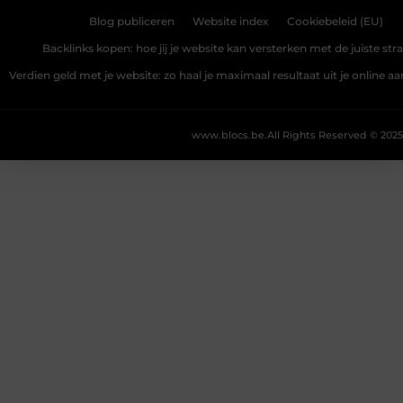
Blog publiceren
Website index
Cookiebeleid (EU)
Backlinks kopen: hoe jij je website kan versterken met de juiste str
Verdien geld met je website: zo haal je maximaal resultaat uit je online 
www.blocs.be.
All Rights Reserved © 2025