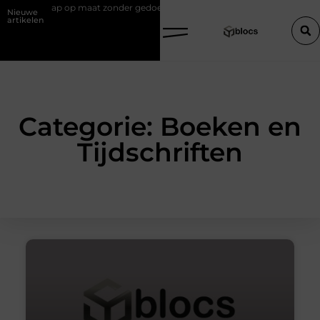
uten trap op maat zonder gedoe
Effectieve sea-strategieën: van basis
Nieuwe
artikelen
Categorie: Boeken en
Tijdschriften