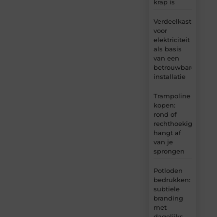
krap is
Verdeelkast
voor
elektriciteit
als basis
van een
betrouwbare
installatie
Trampoline
kopen:
rond of
rechthoekig
hangt af
van je
sprongen
Potloden
bedrukken:
subtiele
branding
met
dagelijks