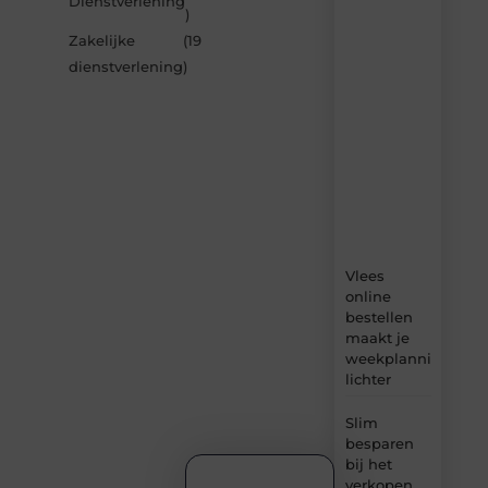
Dienstverlening
artikelen
)
van
Zakelijke
(19
Blocs.be
dienstverlening
)
–
dagelijks
verse
content,
boordevol
ideeën,
tips
en
inzichten.
Vlees
online
bestellen
maakt je
weekplanning
lichter
Slim
besparen
bij het
verkopen