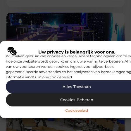
Uw privacy is belangrijk voor ons.
BEDRIJVEN
Wij maken gebruik van cookies en vergelijkbare technologieën om te b
Blocs
hoe onze website wordt gebruikt en om uw ervaring te verbeteren. Afh
De waarde van een decoratiebureau
van uw voorkeuren worden cookies ingezet voor bijvoorbeeld
Goed artikel? Deel hem dan op: Share on X (Twitter)
gepersonaliseerde advertenties en het analyseren van bezoekersgedrag
Share on Facebook Share on Pinterest Share on
informatie vindt u in ons cookiebeleid.
LinkedIn Share
Alles Toestaan
Cookies Beheren
Cookiebeleid