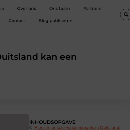
nce immobilière à Hal insiste sur l’importance des documents avant
ia
Over ons
Ons team
Partners
Contact
Blog publiceren
Duitsland kan een
INHOUDSOPGAVE
Hier zijn enkele verkeersregels in Duitsland.