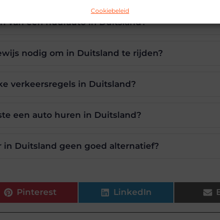
Cookiebeleid
en van een huurauto in Duitsland?
ewijs nodig om in Duitsland te rijden?
jke verkeersregels in Duitsland?
ste een auto huren in Duitsland?
 in Duitsland geen goed alternatief?
Pinterest
LinkedIn