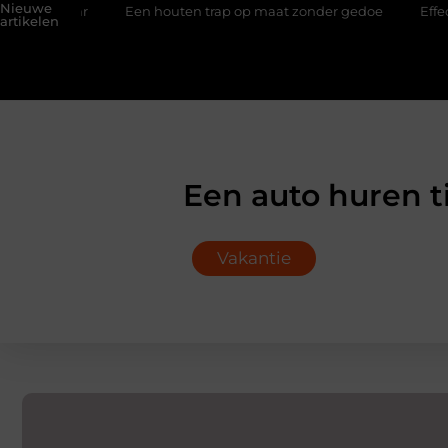
Nieuwe
ar
Een houten trap op maat zonder gedoe
Effectieve sea-s
artikelen
Een auto huren t
Vakantie