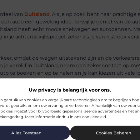
ordeel van
Duitsland
. Als je op zoek bent naar prachtige 
een auto een geweldig idee. Terwijl je geniet van de auto
. Duitsland heeft echt mooie snelwegen en autobahnen. M
 in je achteruitkijkspiegel, zeker als je van rijstrook vera
rkeer, omdat de wegen uitstekend zijn en de verkeersre
ens je verblijf in Duitsland, neem dan zeker contact op m
o te boeken en op te halen en je kan kiezen uit vele lo
e luchthavens. Er is een groot aanbod van luxe auto’s al
Uw privacy is belangrijk voor ons.
n gebruik van cookies en vergelijkbare technologieën om te begrijpen hoe
wordt gebruikt en om uw ervaring te verbeteren. Afhankelijk van uw voork
ookies ingezet voor bijvoorbeeld gepersonaliseerde advertenties en het an
kersgedrag. Meer informatie vindt u in ons cookiebeleid.
Alles Toestaan
Cookies Beheren