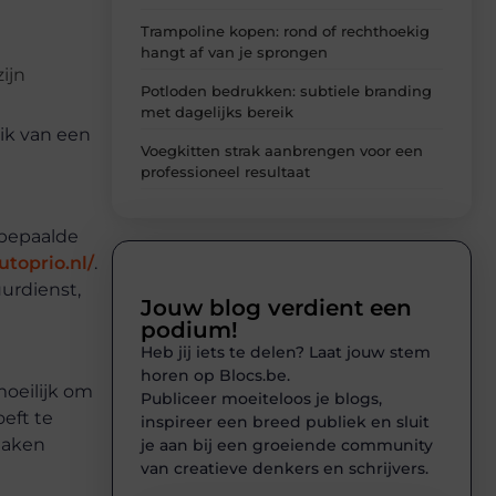
Trampoline kopen: rond of rechthoekig
hangt af van je sprongen
ijn
Potloden bedrukken: subtiele branding
met dagelijks bereik
ik van een
Voegkitten strak aanbrengen voor een
professioneel resultaat
 bepaalde
toprio.nl/
.
urdienst,
Jouw blog verdient een
podium!
Heb jij iets te delen? Laat jouw stem
horen op Blocs.be.
moeilijk om
Publiceer moeiteloos je blogs,
oeft te
inspireer een breed publiek en sluit
 maken
je aan bij een groeiende community
van creatieve denkers en schrijvers.