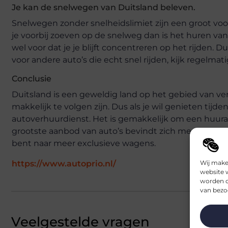
Je kan de snelwegen van Duitsland beleven.
Snelwegen zonder snelheidslimiet zijn een groot vo
je voorbij zoeven op de snelweg dan is het huren van 
wel voor dat je je blijft concentreren op het rijden
voor andere auto’s die echt snel rijden, kijk regelmatig
Conclusie
Duitsland is een geweldig land op het gebied van ve
makkelijk te volgen zijn. Dus als je wil genieten tijd
autoverhuurdienst. Het is gemakkelijk om een huuraut
grootste aanbod van auto’s bevindt zich meestal op d
bent naar meer exclusieve wagens.
https://www.autoprio.nl/
Wij make
website 
worden c
van bezoe
Veelgestelde vragen