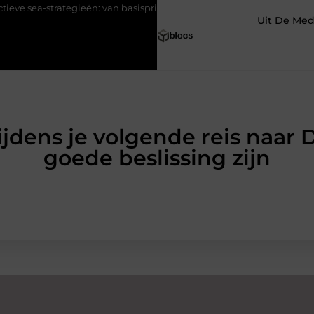
trategieën: van basisprincipes tot optimalisatie
Pourquoi une age
Uit De Med
ijdens je volgende reis naar 
goede beslissing zijn