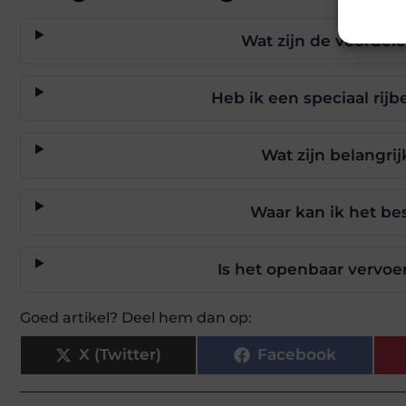
Wat zijn de voordel
Heb ik een speciaal rijb
Wat zijn belangri
Waar kan ik het be
Is het openbaar vervoer
Goed artikel? Deel hem dan op:
X (Twitter)
Facebook