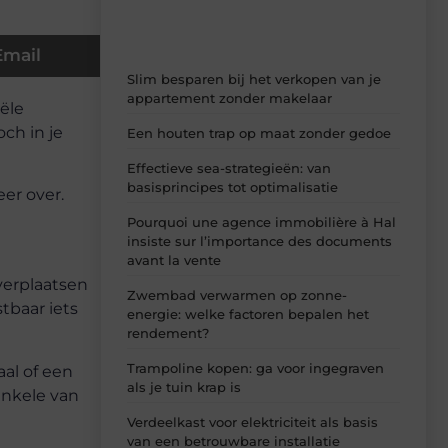
Email
Slim besparen bij het verkopen van je
appartement zonder makelaar
ële
och in je
Een houten trap op maat zonder gedoe
Effectieve sea-strategieën: van
basisprincipes tot optimalisatie
er over.
Pourquoi une agence immobilière à Hal
insiste sur l’importance des documents
avant la vente
verplaatsen
Zwembad verwarmen op zonne-
tbaar iets
energie: welke factoren bepalen het
rendement?
Trampoline kopen: ga voor ingegraven
aal of een
als je tuin krap is
 Enkele van
Verdeelkast voor elektriciteit als basis
van een betrouwbare installatie