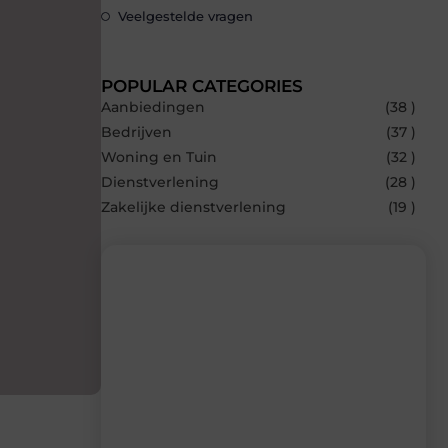
Veelgestelde vragen
POPULAR CATEGORIES
Aanbiedingen
(38 )
Bedrijven
(37 )
Woning en Tuin
(32 )
Dienstverlening
(28 )
Zakelijke dienstverlening
(19 )
Recente berichten
Laat je inspireren door de nieuwste
artikelen van Blocs.be – dagelijks verse
content, boordevol ideeën, tips en
inzichten.