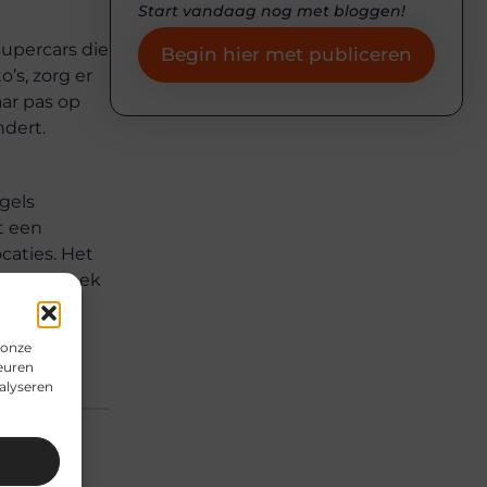
Start vandaag nog met bloggen!
supercars die
Begin hier met publiceren
’s, zorg er
aar pas op
ndert.
gels
et een
caties. Het
s je op zoek
 onze
euren
alyseren