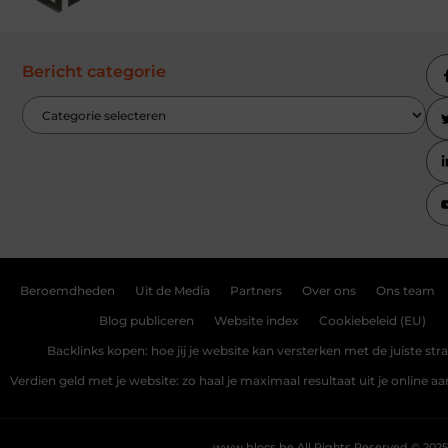
Bericht categorie
Beroemdheden
Uit de Media
Partners
Over ons
Ons team
Blog publiceren
Website index
Cookiebeleid (EU)
Backlinks kopen: hoe jij je website kan versterken met de juiste str
Verdien geld met je website: zo haal je maximaal resultaat uit je online 
www.blocs.be.
All Rights Reserved © 2025