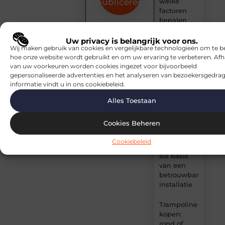
welke
publiceren
factoren
bepalen
het
rendement?
Uw privacy is belangrijk voor ons.
Wij maken gebruik van cookies en vergelijkbare technologieën om te b
hoe onze website wordt gebruikt en om uw ervaring te verbeteren. Afh
Trampoline
van uw voorkeuren worden cookies ingezet voor bijvoorbeeld
kopen: ga
gepersonaliseerde advertenties en het analyseren van bezoekersgedrag
voor
informatie vindt u in ons cookiebeleid.
ingegraven
als je tuin
Alles Toestaan
krap is
Cookies Beheren
Verdeelkast
voor
Cookiebeleid
elektriciteit
als basis
van een
betrouwbare
installatie
Trampoline
kopen:
rond of