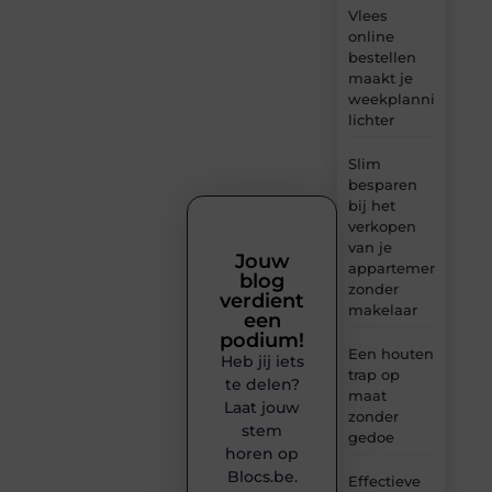
Vlees
online
bestellen
maakt je
weekplanning
lichter
Slim
besparen
bij het
verkopen
van je
Jouw
appartement
blog
zonder
verdient
makelaar
een
podium!
Een houten
Heb jij iets
trap op
te delen?
maat
Laat jouw
zonder
stem
gedoe
horen op
Blocs.be.
Effectieve