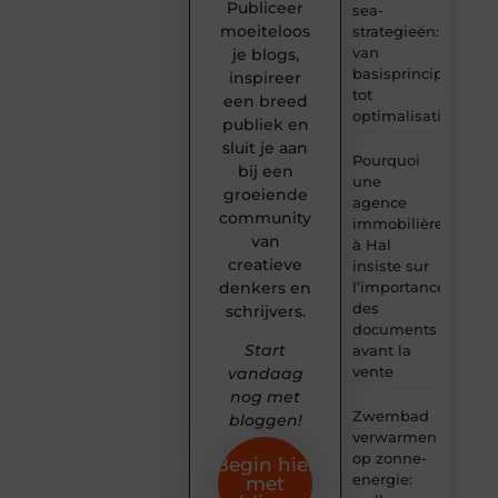
Publiceer
sea-
moeiteloos
strategieën:
van
je blogs,
basisprincipes
inspireer
tot
een breed
optimalisatie
publiek en
sluit je aan
Pourquoi
bij een
une
groeiende
agence
community
immobilière
van
à Hal
creatieve
insiste sur
denkers en
l’importance
des
schrijvers.
documents
Start
avant la
vente
vandaag
nog met
Zwembad
bloggen!
verwarmen
op zonne-
Begin hier
energie:
met