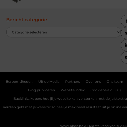
Bericht categorie
Beroemdheden
Uit de Media
Partners
Over ons
Ons team
Blog publiceren
Website index
Cookiebeleid (EU)
Backlinks kopen: hoe jij je website kan versterken met de juiste str
Verdien geld met je website: zo haal je maximaal resultaat uit je online 
www.blocs.be.
All Rights Reserved © 2025