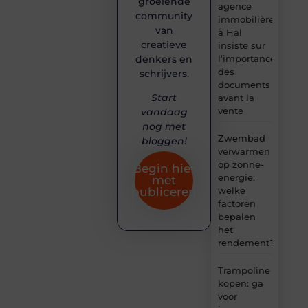
groeiende
agence
community
immobilière
van
à Hal
creatieve
insiste sur
denkers en
l’importance
des
schrijvers.
documents
Start
avant la
vente
vandaag
nog met
Zwembad
bloggen!
verwarmen
op zonne-
Begin hier
energie:
met
welke
publiceren
factoren
bepalen
het
rendement?
Trampoline
kopen: ga
voor