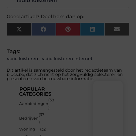
radio luisteren?
Goed artikel? Deel hem dan op:
X
Facebook
Pinterest
LinkedIn
Email
(Twitter)
Tags:
radio luisteren
,
radio luisteren internet
Dit artikel is samengesteld door het redactieteam van
blocs.be, dat zich richt op het zorgvuldig selecteren en
presenteren van betrouwbare informatie.
POPULAR
CATEGORIES
(38
Recente
Aanbiedingen
)
berichten
(37
Laat
Bedrijven
)
je
inspireren
Woning
(32
door