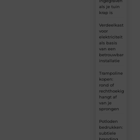
ingegraven
als je tuin
krap is
Verdeelkast
voor
elektriciteit
als basis
van een
betrouwbare
installatie
Trampoline
kopen:
rond of
rechthoekig
hangt af
van je
sprongen
Potloden
bedrukken:
subtiele
branding