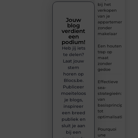
bij het
verkopen
van je
Jouw
appartement
blog
zonder
verdient
makelaar
een
podium!
Een houten
Heb jij iets
trap op
te delen?
maat
Laat jouw
zonder
stem
gedoe
horen op
Blocs.be.
Effectieve
Publiceer
sea-
moeiteloos
strategieën:
van
je blogs,
basisprincipes
inspireer
tot
een breed
optimalisatie
publiek en
sluit je aan
Pourquoi
bij een
une