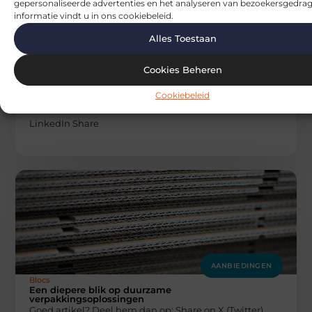
gepersonaliseerde advertenties en het analyseren van bezoekersgedrag
informatie vindt u in ons cookiebeleid.
Alles Toestaan
AANBIEDINGEN
Blocs
Cookies Beheren
De voordelen van verhuur van
bouwhekken in België
Cookiebeleid
Goed artikel? Deel hem dan op: Share on X (Twitter)
Share on Facebook Share on Pinterest Share on
LinkedIn Share
AANBIEDINGEN
Blocs
Een diepere blik op duurzame
verpakkingsoplossingen
Goed artikel? Deel hem dan op: Share on X (Twitter)