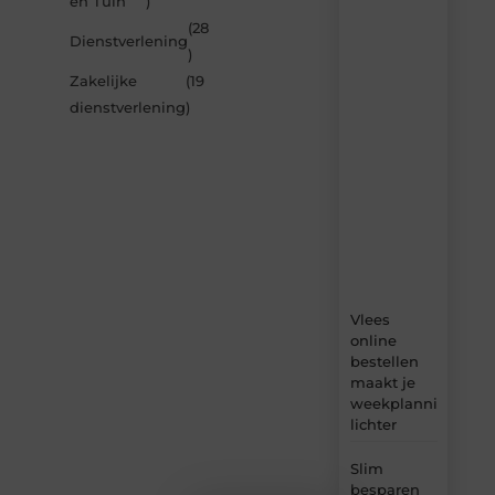
en Tuin
)
de
(28
nieuwste
Dienstverlening
artikelen
)
van
Zakelijke
(19
Blocs.be
dienstverlening
)
–
dagelijks
verse
content,
boordevol
ideeën,
tips
en
inzichten.
Vlees
online
bestellen
maakt je
weekplanning
lichter
Slim
besparen