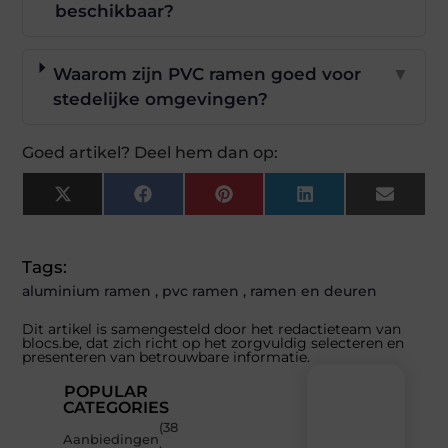
beschikbaar?
Waarom zijn PVC ramen goed voor
▼
stedelijke omgevingen?
Goed artikel? Deel hem dan op:
X
Facebook
Pinterest
LinkedIn
Email
(Twitter)
Tags:
aluminium ramen
,
pvc ramen
,
ramen en deuren
Dit artikel is samengesteld door het redactieteam van
blocs.be, dat zich richt op het zorgvuldig selecteren en
presenteren van betrouwbare informatie.
POPULAR
CATEGORIES
(38
Recente
Aanbiedingen