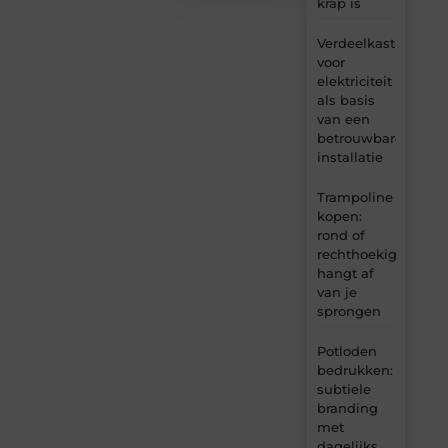
krap is
Verdeelkast
voor
elektriciteit
als basis
van een
betrouwbare
installatie
Trampoline
kopen:
rond of
rechthoekig
hangt af
van je
sprongen
Potloden
bedrukken:
subtiele
branding
met
dagelijks