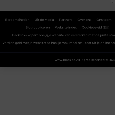
Beroemdheden
Uit de Media
Partners
Over ons
Ons team
Blog publiceren
Website index
Cookiebeleid (EU)
Backlinks kopen: hoe jij je website kan versterken met de juiste str
Verdien geld met je website: zo haal je maximaal resultaat uit je online 
www.blocs.be.
All Rights Reserved © 2025