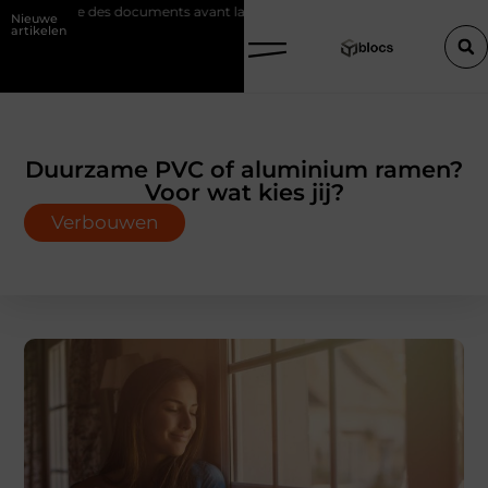
ance des documents avant la vente
Zwembad verwarmen op zonne-ene
Nieuwe
artikelen
Duurzame PVC of aluminium ramen?
Voor wat kies jij?
Verbouwen