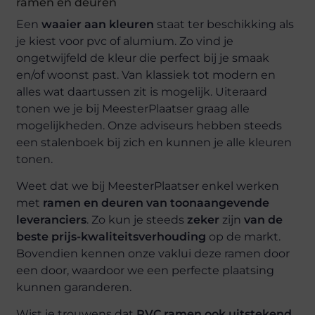
ramen en deuren
Een
waaier aan kleuren
staat ter beschikking als
je kiest voor pvc of alumium. Zo vind je
ongetwijfeld de kleur die perfect bij je smaak
en/of woonst past. Van klassiek tot modern en
alles wat daartussen zit is mogelijk. Uiteraard
tonen we je bij MeesterPlaatser graag alle
mogelijkheden. Onze adviseurs hebben steeds
een stalenboek bij zich en kunnen je alle kleuren
tonen.
Weet dat we bij MeesterPlaatser enkel werken
met
ramen en deuren van toonaangevende
leveranciers
. Zo kun je steeds
zeker
zijn
van de
beste prijs-kwaliteitsverhouding
op de markt.
Bovendien kennen onze vaklui deze ramen door
een door, waardoor we een perfecte plaatsing
kunnen garanderen.
Wist je trouwens dat
PVC ramen ook uitstekend