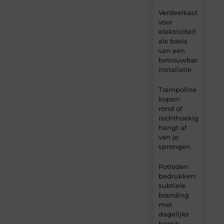
Verdeelkast
voor
elektriciteit
als basis
van een
betrouwbare
installatie
Trampoline
kopen:
rond of
rechthoekig
hangt af
van je
sprongen
Potloden
bedrukken:
subtiele
branding
met
dagelijks
bereik