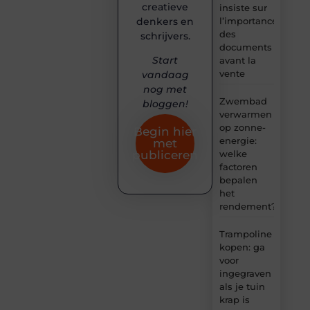
creatieve
insiste sur
denkers en
l’importance
des
schrijvers.
documents
Start
avant la
vente
vandaag
nog met
Zwembad
bloggen!
verwarmen
op zonne-
Begin hier
energie:
met
welke
publiceren
factoren
bepalen
het
rendement?
Trampoline
kopen: ga
voor
ingegraven
als je tuin
krap is