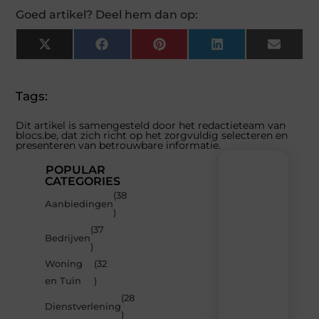
Goed artikel? Deel hem dan op:
X
Facebook
Pinterest
LinkedIn
Email
(Twitter)
Tags:
Dit artikel is samengesteld door het redactieteam van
blocs.be, dat zich richt op het zorgvuldig selecteren en
presenteren van betrouwbare informatie.
POPULAR
CATEGORIES
(38
Recente
Aanbiedingen
)
berichten
(37
Laat
Bedrijven
)
je
inspireren
Woning
(32
door
en Tuin
)
de
(28
nieuwste
Dienstverlening
artikelen
)