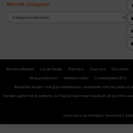
Bericht categorie
Beroemdheden
Uit de Media
Partners
Over ons
Ons team
Blog publiceren
Website index
Cookiebeleid (EU)
Backlinks kopen: hoe jij je website kan versterken met de juiste str
Verdien geld met je website: zo haal je maximaal resultaat uit je online 
www.blocs.be.
All Rights Reserved © 2025