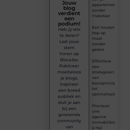
Jouw
appartement
blog
zonder
verdient
makelaar
een
podium!
Een houten
Heb jij iets
trap op
te delen?
maat
Laat jouw
zonder
stem
gedoe
horen op
Blocs.be.
Effectieve
Publiceer
sea-
moeiteloos
strategieën:
van
je blogs,
basisprincipes
inspireer
tot
een breed
optimalisatie
publiek en
sluit je aan
Pourquoi
bij een
une
groeiende
agence
community
immobilière
van
à Hal