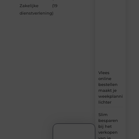
van
Zakelijke
(19
Blocs.be
dienstverlening
)
–
dagelijks
verse
content,
boordevol
ideeën,
tips
en
inzichten.
Vlees
online
bestellen
maakt je
weekplanning
lichter
Slim
besparen
bij het
verkopen
van je