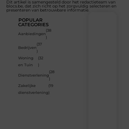
Dit artikel is samengesteld door het redactieteam van
blocs.be, dat zich richt op het zorgvuldig selecteren en
presenteren van betrouwbare informatie.
POPULAR
CATEGORIES
(38
Recente
Aanbiedingen
)
berichten
(37
Laat
Bedrijven
)
je
inspireren
Woning
(32
door
en Tuin
)
de
(28
nieuwste
Dienstverlening
artikelen
)
van
Zakelijke
(19
Blocs.be
dienstverlening
)
–
dagelijks
verse
content,
boordevol
ideeën,
tips