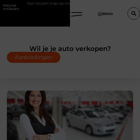
 trap op maat zonder gedoe
Effectieve sea-strategieën: van basisprin
Nieuwe
artikelen
Wil je je auto verkopen?
Aanbiedingen