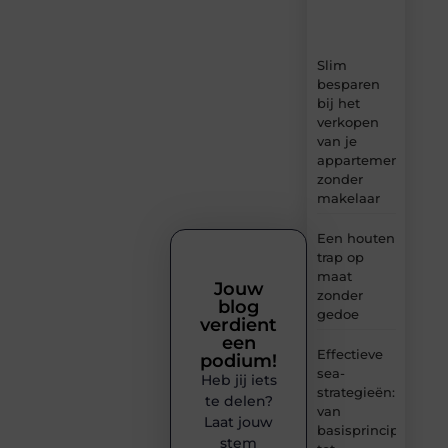
en
inzichten.
Slim
besparen
bij het
verkopen
van je
appartement
zonder
makelaar
Een houten
trap op
maat
Jouw
zonder
blog
gedoe
verdient
een
Effectieve
podium!
sea-
Heb jij iets
strategieën:
te delen?
van
Laat jouw
basisprincipes
stem