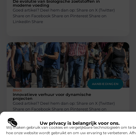
De evolutie van biologische zoetstoffen in
moderne voeding
Goed artikel? Deel hem dan op: Share on X (Twitter)
Share on Facebook Share on Pinterest Share on
LinkedIn Share
AANBIEDINGEN
Blocs
Innovatieve verhuur voor dynamische
projecten
Goed artikel? Deel hem dan op: Share on X (Twitter)
Share on Facebook Share on Pinterest Share on
LinkedIn Share
Uw privacy is belangrijk voor ons.
Wij maken gebruik van cookies en vergelijkbare technologieën om te b
hoe onze website wordt gebruikt en om uw ervaring te verbeteren. Afh