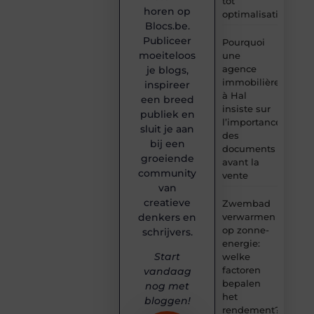
tot
horen op
optimalisatie
Blocs.be.
Publiceer
Pourquoi
moeiteloos
une
agence
je blogs,
immobilière
inspireer
à Hal
een breed
insiste sur
publiek en
l’importance
sluit je aan
des
bij een
documents
groeiende
avant la
community
vente
van
creatieve
Zwembad
denkers en
verwarmen
op zonne-
schrijvers.
energie:
Start
welke
factoren
vandaag
bepalen
nog met
het
bloggen!
rendement?