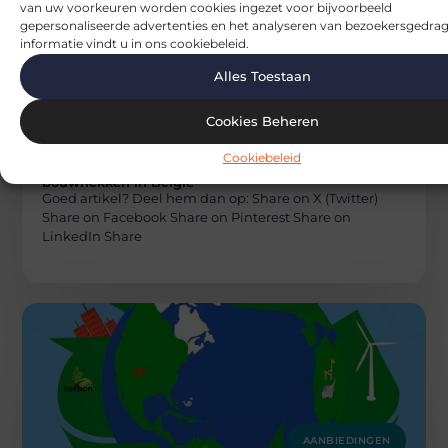
van uw voorkeuren worden cookies ingezet voor bijvoorbeeld
gepersonaliseerde advertenties en het analyseren van bezoekersgedrag
informatie vindt u in ons cookiebeleid.
Alles Toestaan
Cookies Beheren
AANBIEDINGEN
Blocs
Cookiebeleid
Innovatieve oplossingen voor
bouwhekken in België
Goed artikel? Deel hem dan op: Share on X (Twitter)
Share on Facebook Share on Pinterest Share on
LinkedIn Share
AANBIEDINGEN