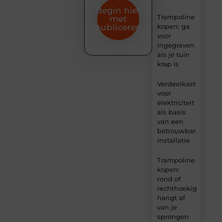
Begin hier
Trampoline
met
kopen: ga
publiceren
voor
ingegraven
als je tuin
krap is
Verdeelkast
voor
elektriciteit
als basis
van een
betrouwbare
installatie
Trampoline
kopen:
rond of
rechthoekig
hangt af
van je
sprongen