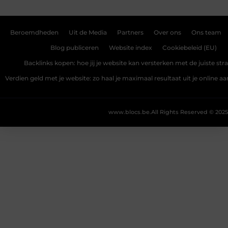
Beroemdheden
Uit de Media
Partners
Over ons
Ons team
Blog publiceren
Website index
Cookiebeleid (EU)
Backlinks kopen: hoe jij je website kan versterken met de juiste str
Verdien geld met je website: zo haal je maximaal resultaat uit je online 
www.blocs.be.
All Rights Reserved © 2025