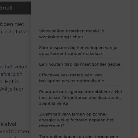
inzichten.
Email
ebben niet
Vlees online bestellen maakt je
n je ziet dan
weekplanning lichter
.
Slim besparen bij het verkopen van je
appartement zonder makelaar
Een houten trap op maat zonder gedoe
kt het zeker
afval zich
Effectieve sea-strategieën: van
basisprincipes tot optimalisatie
. Het is
Wil je hier
Pourquoi une agence immobilière à Hal
insiste sur l’importance des documents
avant la vente
Zwembad verwarmen op zonne-
energie: welke factoren bepalen het
jk afval
rendement?
g veel bomen
Trampoline kopen: ga voor ingegraven