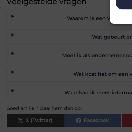
Veelgestelde vragen
Waarom is een vuilnisop
Wat gebeurt er
Moet ik als ondernemer oo
Wat kost het om een v
Waar kan ik meer informat
Goed artikel? Deel hem dan op:
X (Twitter)
Facebook