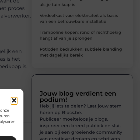
 want de
als je tuin krap is
het proces
Verdeelkast voor elektriciteit als basis
valverwerker.
van een betrouwbare installatie
Trampoline kopen: rond of rechthoekig
hangt af van je sprongen
Potloden bedrukken: subtiele branding
elijk een
met dagelijks bereik
as is het
oedkoop is.
Jouw blog verdient een
podium!
Heb jij iets te delen? Laat jouw stem
 onze
horen op Blocs.be.
euren
Publiceer moeiteloos je blogs,
alyseren
inspireer een breed publiek en sluit
je aan bij een groeiende community
van creatieve denkers en schrijvers.