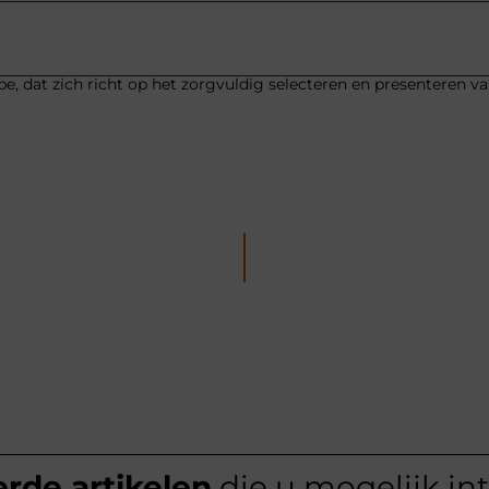
be, dat zich richt op het zorgvuldig selecteren en presenteren v
rde artikelen
die u mogelijk in