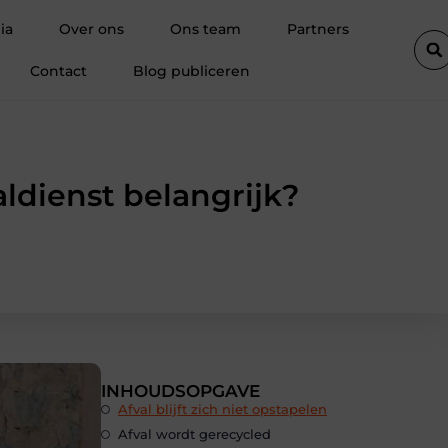
n basisprincipes tot optimalisatie
Pourquoi une agence immobiliè
ia
Over ons
Ons team
Partners
Contact
Blog publiceren
ldienst belangrijk?
INHOUDSOPGAVE
Afval blijft zich niet opstapelen
Afval wordt gerecycled