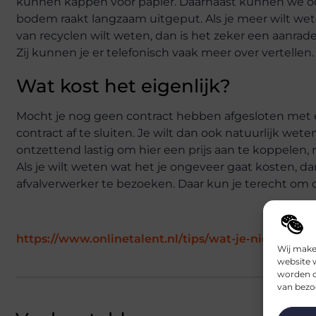
kunnen kappen voor papier. Daarnaast kunnen we oo
bodem raakt langzaam uitgeput. Als je meer wilt wet
van recyclen wilt weten, dan is het zeker een aanra
Zij kunnen je er telefonisch vaak meer over vertellen
Wat kost het eigenlijk?
Mocht je nog geen contract hebben afgesloten met ee
contract af te sluiten. Je wilt dan ook natuurlijk wete
ontzettend lastig om hier een prijs aan te koppelen,
Als je wilt weten wat het je ongeveer gaat kosten, d
afvalverwerker te bezoeken. Daar kun je terecht om d
https://www.onlinetalent.nl/tips/wat-je-niet-mag
Wij make
website 
worden c
van bezoe