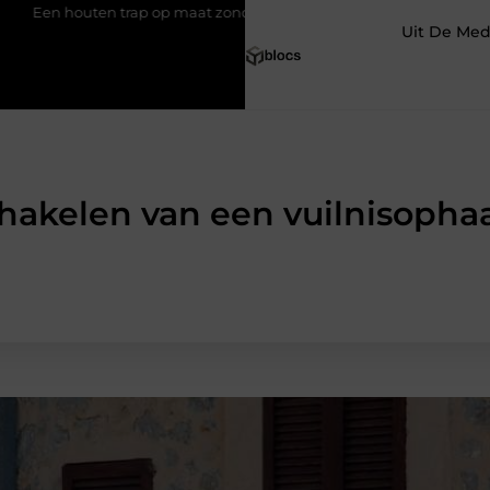
outen trap op maat zonder gedoe
Effectieve sea-strategieën: va
Uit De Med
hakelen van een vuilnisophaa