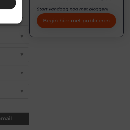
Start vandaag nog met bloggen!
▼
Begin hier met publiceren
▼
▼
▼
▼
Email