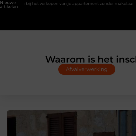
Nieuwe
en bij het verkopen van je appartement zonder makelaar
Een h
artikelen
Waarom is het insc
Afvalverwerking