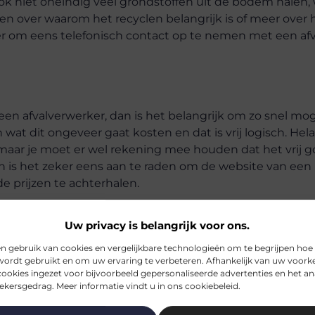
k niet oneindig veel grondstoffen uit de bodem halen,
en over waarom het recyclen belangrijk is of meer over 
der om eens telefonisch contact op te nemen met een af
.
n afvalverwerker, dan is het belangrijk om zo snel mog
n wat dit ongeveer gaat kosten en dat is vrij logisch. Hela
 maar je moet er wel rekening mee houden dat het vrij g
an is het zeker eens aan te raden om de website van een
e prijzen te achterhalen.
Uw privacy is belangrijk voor ons.
-vergeten-tijdens-het-verbouwen-van-een-kot/
n gebruik van cookies en vergelijkbare technologieën om te begrijpen hoe
wordt gebruikt en om uw ervaring te verbeteren. Afhankelijk van uw voork
ookies ingezet voor bijvoorbeeld gepersonaliseerde advertenties en het an
kersgedrag. Meer informatie vindt u in ons cookiebeleid.