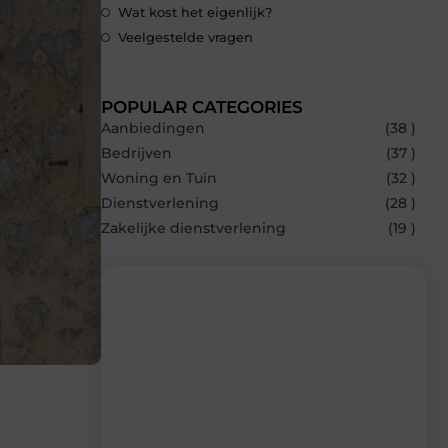
Wat kost het eigenlijk?
Veelgestelde vragen
POPULAR CATEGORIES
Aanbiedingen
(38 )
Bedrijven
(37 )
Woning en Tuin
(32 )
Dienstverlening
(28 )
Zakelijke dienstverlening
(19 )
Recente berichten
Laat je inspireren door de nieuwste
artikelen van Blocs.be – dagelijks verse
content, boordevol ideeën, tips en