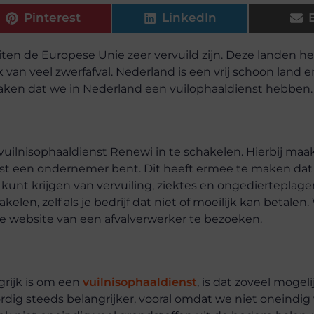
Pinterest
LinkedIn
uiten de Europese Unie zeer vervuild zijn. Deze landen h
k van veel zwerfafval. Nederland is een vrij schoon land e
maken dat we in Nederland een vuilophaaldienst hebben
vuilnisophaaldienst Renewi in te schakelen. Hierbij maa
ist een ondernemer bent. Dit heeft ermee te maken dat 
 kunt krijgen van vervuiling, ziektes en ongedierteplagen
len, zelf als je bedrijf dat niet of moeilijk kan betalen. 
e website van een afvalverwerker te bezoeken.
rijk is om een
vuilnisophaaldienst
, is dat zoveel mogeli
ordig steeds belangrijker, vooral omdat we niet oneindi