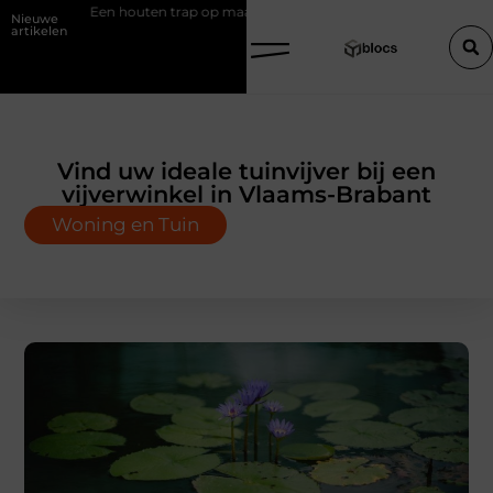
ten trap op maat zonder gedoe
Effectieve sea-strategieën: van basis
Nieuwe
artikelen
Vind uw ideale tuinvijver bij een
vijverwinkel in Vlaams-Brabant
Woning en Tuin