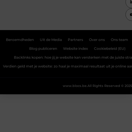
Beroemdheden
Uit de Media
Partners
Over ons
Ons team
Blog publiceren
Website index
Cookiebeleid (EU)
Backlinks kopen: hoe jij je website kan versterken met de juiste str
Verdien geld met je website: zo haal je maximaal resultaat uit je online 
www.blocs.be.
All Rights Reserved © 2025