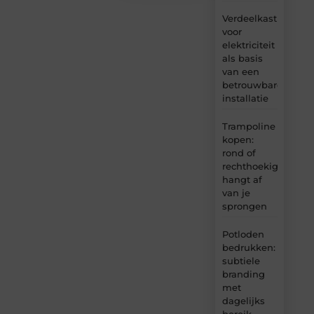
Verdeelkast
voor
elektriciteit
als basis
van een
betrouwbare
installatie
Trampoline
kopen:
rond of
rechthoekig
hangt af
van je
sprongen
Potloden
bedrukken:
subtiele
branding
met
dagelijks
bereik