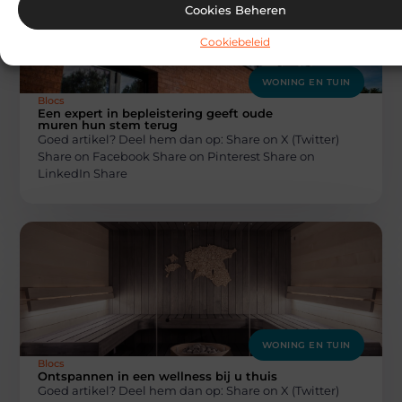
Cookies Beheren
Cookiebeleid
WONING EN TUIN
Blocs
Een expert in bepleistering geeft oude
muren hun stem terug
Goed artikel? Deel hem dan op: Share on X (Twitter)
Share on Facebook Share on Pinterest Share on
LinkedIn Share
WONING EN TUIN
Blocs
Ontspannen in een wellness bij u thuis
Goed artikel? Deel hem dan op: Share on X (Twitter)