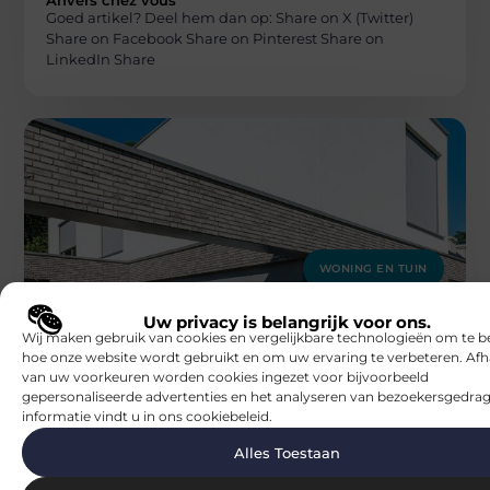
Anvers chez vous
Goed artikel? Deel hem dan op: Share on X (Twitter)
Share on Facebook Share on Pinterest Share on
LinkedIn Share
WONING EN TUIN
Blocs
Wat kost een aluminium carport?
Uw privacy is belangrijk voor ons.
Goed artikel? Deel hem dan op: Share on X (Twitter)
Wij maken gebruik van cookies en vergelijkbare technologieën om te b
Share on Facebook Share on Pinterest Share on
hoe onze website wordt gebruikt en om uw ervaring te verbeteren. Afh
LinkedIn Share
van uw voorkeuren worden cookies ingezet voor bijvoorbeeld
gepersonaliseerde advertenties en het analyseren van bezoekersgedrag
informatie vindt u in ons cookiebeleid.
Alles Toestaan