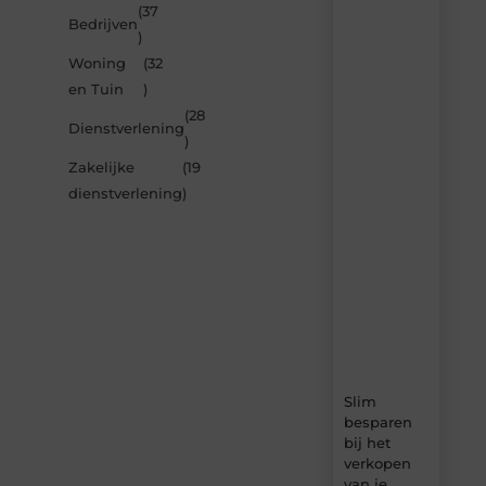
(37
Laat
Bedrijven
)
je
inspireren
Woning
(32
door
en Tuin
)
de
(28
nieuwste
Dienstverlening
artikelen
)
van
Zakelijke
(19
Blocs.be
dienstverlening
)
–
dagelijks
verse
content,
boordevol
ideeën,
tips
en
inzichten.
Slim
besparen
bij het
verkopen
van je