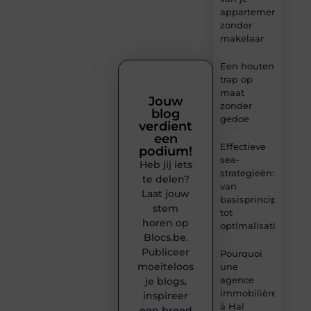
appartement
zonder
makelaar
Een houten
trap op
maat
Jouw
zonder
blog
gedoe
verdient
een
Effectieve
podium!
sea-
Heb jij iets
strategieën:
te delen?
van
Laat jouw
basisprincipes
stem
tot
horen op
optimalisatie
Blocs.be.
Publiceer
Pourquoi
moeiteloos
une
agence
je blogs,
immobilière
inspireer
à Hal
een breed