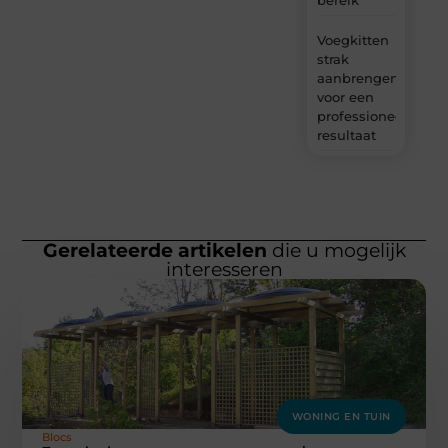
Voegkitten
strak
aanbrengen
voor een
professioneel
resultaat
Gerelateerde artikelen
die u mogelijk
interesseren
WONING EN TUIN
Blocs