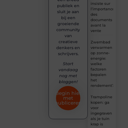
insiste sur
publiek en
l’importance
sluit je aan
des
bij een
documents
groeiende
avant la
community
vente
van
creatieve
Zwembad
denkers en
verwarmen
op zonne-
schrijvers.
energie:
Start
welke
factoren
vandaag
bepalen
nog met
het
bloggen!
rendement?
Begin hier
Trampoline
met
kopen: ga
publiceren
voor
ingegraven
als je tuin
krap is