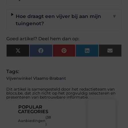
Hoe draagt een vijver bij aan mijn
▼
tuingenot?
Goed artikel? Deel hem dan op:
X
Facebook
Pinterest
LinkedIn
Email
(Twitter)
Tags:
Vijverwinkel Vlaams-Brabant
Dit artikel is samengesteld door het redactieteam van
blocs.be, dat zich richt op het zorgvuldig selecteren en
presenteren van betrouwbare informatie.
POPULAR
CATEGORIES
(38
Recente
Aanbiedingen
)
berichten