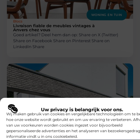
WONING EN TUIN
Blocs
Livraison fiable de meubles vintages à
Anvers chez vous
Goed artikel? Deel hem dan op: Share on X (Twitter)
Share on Facebook Share on Pinterest Share on
LinkedIn Share
WONING EN TUIN
Uw privacy is belangrijk voor ons.
Blocs
Wij maken gebruik van cookies en vergelijkbare technologieën om te b
Wat kost een aluminium carport?
hoe onze website wordt gebruikt en om uw ervaring te verbeteren. Afh
Goed artikel? Deel hem dan op: Share on X (Twitter)
van uw voorkeuren worden cookies ingezet voor bijvoorbeeld
Share on Facebook Share on Pinterest Share on
gepersonaliseerde advertenties en het analyseren van bezoekersgedrag
LinkedIn Share
informatie vindt u in ons cookiebeleid.