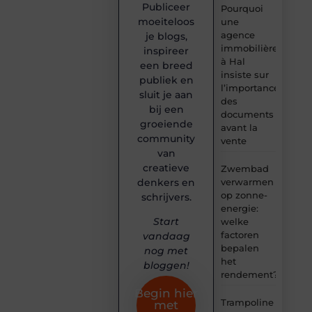
Publiceer
Pourquoi
moeiteloos
une
agence
je blogs,
immobilière
inspireer
à Hal
een breed
insiste sur
publiek en
l’importance
sluit je aan
des
bij een
documents
groeiende
avant la
community
vente
van
creatieve
Zwembad
denkers en
verwarmen
op zonne-
schrijvers.
energie:
Start
welke
factoren
vandaag
bepalen
nog met
het
bloggen!
rendement?
Begin hier
Trampoline
met