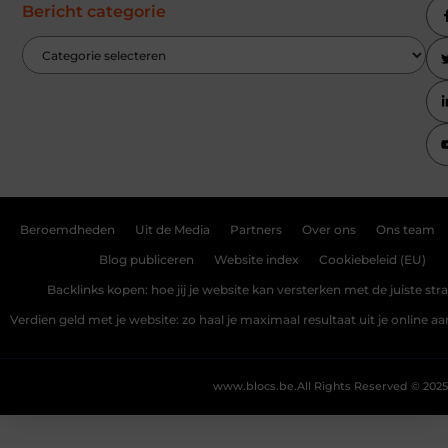
Bericht categorie
Beroemdheden
Uit de Media
Partners
Over ons
Ons team
Blog publiceren
Website index
Cookiebeleid (EU)
Backlinks kopen: hoe jij je website kan versterken met de juiste str
Verdien geld met je website: zo haal je maximaal resultaat uit je online 
www.blocs.be.
All Rights Reserved © 2025