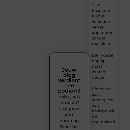
Slim
besparen
bij het
verkopen
van je
appartement
zonder
makelaar
Een houten
trap op
maat
Jouw
zonder
blog
gedoe
verdient
een
Effectieve
podium!
sea-
Heb jij iets
strategieën:
te delen?
van
Laat jouw
basisprincipes
stem
tot
horen op
optimalisatie
Blocs.be.