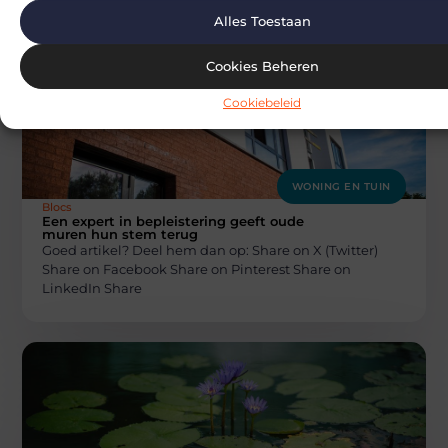
Alles Toestaan
Cookies Beheren
Cookiebeleid
WONING EN TUIN
Blocs
Een expert in bepleistering geeft oude
muren hun stem terug
Goed artikel? Deel hem dan op: Share on X (Twitter)
Share on Facebook Share on Pinterest Share on
LinkedIn Share