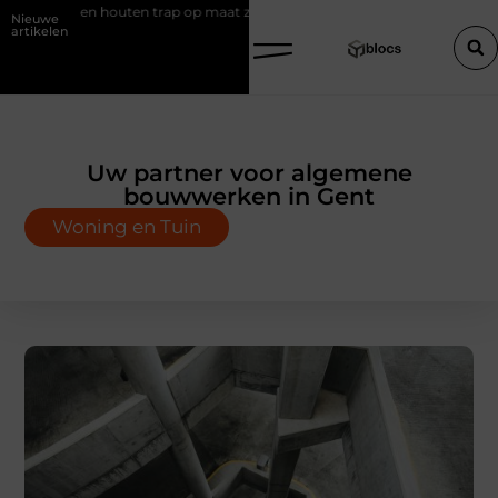
n trap op maat zonder gedoe
Effectieve sea-strategieën: van basispri
Nieuwe
artikelen
Uw partner voor algemene
bouwwerken in Gent
Woning en Tuin