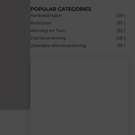
POPULAR CATEGORIES
Aanbiedingen
(38 )
Bedrijven
(37 )
Woning en Tuin
(32 )
Dienstverlening
(28 )
Zakelijke dienstverlening
(19 )
Recente berichten
Laat je inspireren door de nieuwste
artikelen van Blocs.be – dagelijks verse
content, boordevol ideeën, tips en
inzichten.