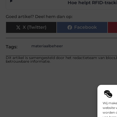
Hoe helpt RFID-track
Goed artikel? Deel hem dan op:
X (Twitter)
Facebook
materiaalbeheer
Tags:
Dit artikel is samengesteld door het redactieteam van blocs.
betrouwbare informatie.
Wij make
website 
worden c