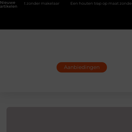
Nieuwe
er makelaar
Een houten trap op maat zonder gedoe
Effect
artikelen
Aanbiedingen