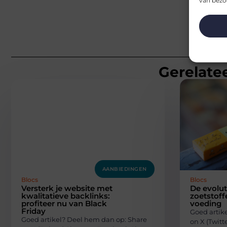
van bezoe
Gerelatee
AANBIEDINGEN
Blocs
Blocs
Versterk je website met
De evolut
kwalitatieve backlinks:
zoetstof
profiteer nu van Black
voeding
Friday
Goed artik
Goed artikel? Deel hem dan op: Share
on X (Twit