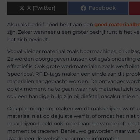
X (Twitter)
Facebook
Als u als bedrijf nood hebt aan een
goed materiaalb
zijn. Zeker wanneer u een groter bedrijf runt is het
het zich bevindt.
Vooral kleiner materiaal zoals boormachines, cirkelzag
Ze worden doorgegeven tussen collega’s onderling e
effectief is. Ook grote werkmaterialen zoals werftoil
‘spoorloos’. RFID-tags maken een einde aan dit prob
materialen aangebracht worden. De ontvanger wordt
op elk moment na te gaan waar het materiaal zich bev
ook een handige hulp zijn bij diefstal, nacalculatie en 
Ook planningen opmaken wordt makkelijker, want u
materiaal niet op de juiste werf is, of omdat het niet t
maar bijvoorbeeld ook in de branche van de informat
moment te traceren. Benieuwd geworden naar wat G
Raadpleeg de website voor meer informatie!