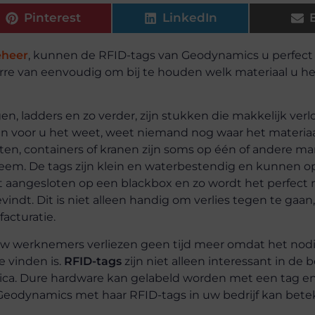
Pinterest
LinkedIn
eheer
, kunnen de RFID-tags van Geodynamics u perfect 
 verre van eenvoudig om bij te houden welk materiaal u h
en, ladders en zo verder, zijn stukken die makkelijk verl
n voor u het weet, weet niemand nog waar het materia
etten, containers of kranen zijn soms op één of andere ma
leem. De tags zijn klein en waterbestendig en kunnen o
 aangesloten op een blackbox en zo wordt het perfect
indt. Dit is niet alleen handig om verlies tegen te gaan
facturatie.
w werknemers verliezen geen tijd meer omdat het nod
e vinden is.
RFID-tags
zijn niet alleen interessant in de 
ica. Dure hardware kan gelabeld worden met een tag en 
eodynamics met haar RFID-tags in uw bedrijf kan bet