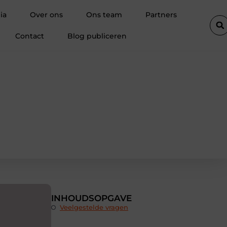
oi une agence immobilière à Hal insiste sur l’importance des docum
ia
Over ons
Ons team
Partners
Contact
Blog publiceren
INHOUDSOPGAVE
Veelgestelde vragen