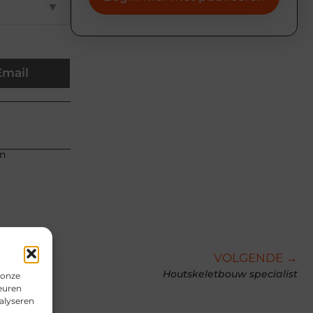
▼
Email
an
VOLGENDE →
Houtskeletbouw specialist
 onze
euren
alyseren