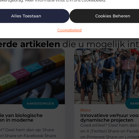
kersgedrag. Meer informatie vindt u in ons cookiebeleid.
Alles Toestaan
Cookies Beheren
Cookiebeleid
rde artikelen
die u mogelijk in
AANBIEDINGEN
AANB
Blocs
ie van biologische
Innovatieve verhuur voo
fen in moderne
dynamische projecten
Goed artikel? Deel hem dan 
el? Deel hem dan op: Share
on X (Twitter) Share on Face
ter) Share on Facebook Share
on Pinterest Share on Linked