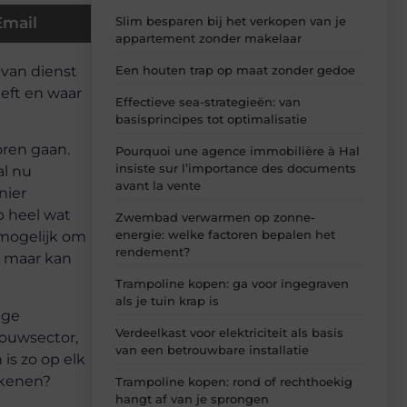
Slim besparen bij het verkopen van je
Email
appartement zonder makelaar
van dienst
Een houten trap op maat zonder gedoe
eeft en waar
Effectieve sea-strategieën: van
basisprincipes tot optimalisatie
oren gaan.
Pourquoi une agence immobilière à Hal
insiste sur l’importance des documents
al nu
avant la vente
nier
p heel wat
Zwembad verwarmen op zonne-
energie: welke factoren bepalen het
 mogelijk om
rendement?
, maar kan
Trampoline kopen: ga voor ingegraven
als je tuin krap is
ige
Verdeelkast voor elektriciteit als basis
bouwsector,
van een betrouwbare installatie
is zo op elk
ekenen?
Trampoline kopen: rond of rechthoekig
hangt af van je sprongen