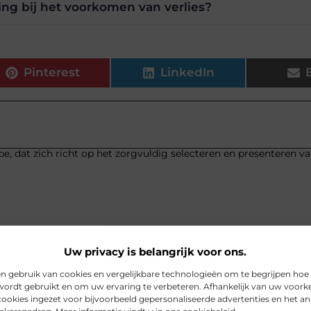
ing bij het voorkomen van verlies?
Pinterest
LinkedIn
be, dat zich richt op het zorgvuldig selecteren en presenteren v
Uw privacy is belangrijk voor ons.
n gebruik van cookies en vergelijkbare technologieën om te begrijpen hoe
wordt gebruikt en om uw ervaring te verbeteren. Afhankelijk van uw voork
ookies ingezet voor bijvoorbeeld gepersonaliseerde advertenties en het an