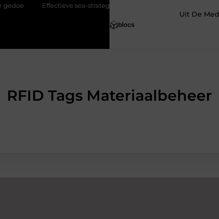
ieve sea-strategieën: van basisprincipes tot optimalisatie
Pourqu
Uit De Med
RFID Tags Materiaalbeheer