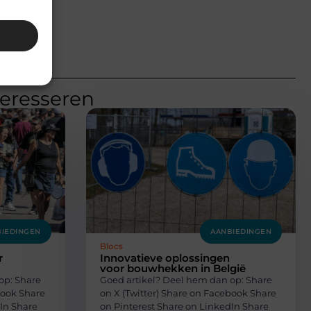
teresseren
IEDINGEN
AANBIEDINGEN
Blocs
r
Innovatieve oplossingen
voor bouwhekken in België
op: Share
Goed artikel? Deel hem dan op: Share
book Share
on X (Twitter) Share on Facebook Share
In Share
on Pinterest Share on LinkedIn Share