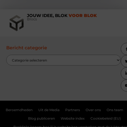
JOUW IDEE, BLOK
VOOR BLOK
Blocs
Bericht categorie
Beroemdheden
Uit de Media
Partners
Over ons
Ons team
Blog publiceren
Website index
Cookiebeleid (EU)
Backlinks kopen: hoe jij je website kan versterken met de juiste str