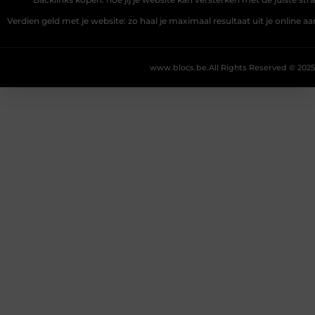
Verdien geld met je website: zo haal je maximaal resultaat uit je online 
www.blocs.be.
All Rights Reserved © 2025