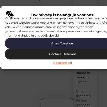
artikelen
)
van
Zakelijke
(19
Blocs.be
dienstverlening
)
–
Uw privacy is belangrijk voor ons.
dagelijks
Wij maken gebruik van cookies en vergelijkbare technologieën om te b
verse
hoe onze website wordt gebruikt en om uw ervaring te verbeteren. Afh
content,
van uw voorkeuren worden cookies ingezet voor bijvoorbeeld
boordevol
gepersonaliseerde advertenties en het analyseren van bezoekersgedrag
ideeën,
informatie vindt u in ons cookiebeleid.
tips
Alles Toestaan
en
inzichten.
Cookies Beheren
Vlees
Cookiebeleid
online
bestellen
maakt je
weekplanning
lichter
Slim
besparen
bij het
verkopen