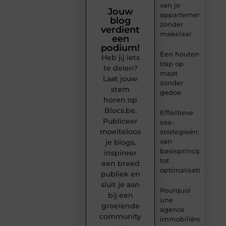
van je
Jouw
appartement
blog
zonder
verdient
makelaar
een
podium!
Een houten
Heb jij iets
trap op
te delen?
maat
Laat jouw
zonder
stem
gedoe
horen op
Blocs.be.
Effectieve
Publiceer
sea-
moeiteloos
strategieën:
van
je blogs,
basisprincipes
inspireer
tot
een breed
optimalisatie
publiek en
sluit je aan
Pourquoi
bij een
une
groeiende
agence
community
immobilière