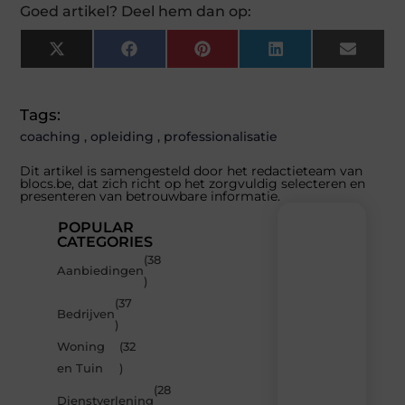
Goed artikel? Deel hem dan op:
X
Facebook
Pinterest
LinkedIn
Email
(Twitter)
Tags:
coaching
,
opleiding
,
professionalisatie
Dit artikel is samengesteld door het redactieteam van
blocs.be, dat zich richt op het zorgvuldig selecteren en
presenteren van betrouwbare informatie.
POPULAR
CATEGORIES
(38
Recente
Aanbiedingen
)
berichten
(37
Laat
Bedrijven
)
je
inspireren
Woning
(32
door
en Tuin
)
de
(28
nieuwste
Dienstverlening