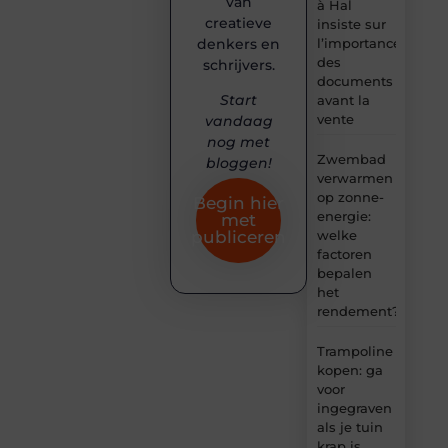
van
à Hal
creatieve
insiste sur
denkers en
l’importance
des
schrijvers.
documents
Start
avant la
vente
vandaag
nog met
Zwembad
bloggen!
verwarmen
op zonne-
Begin hier
energie:
met
welke
publiceren
factoren
bepalen
het
rendement?
Trampoline
kopen: ga
voor
ingegraven
als je tuin
krap is