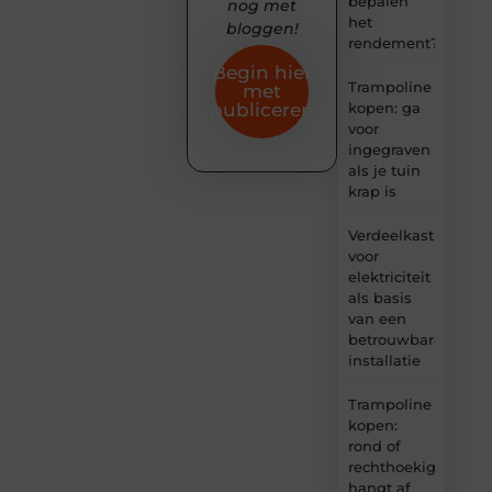
bepalen
nog met
het
bloggen!
rendement?
Begin hier
Trampoline
met
kopen: ga
publiceren
voor
ingegraven
als je tuin
krap is
Verdeelkast
voor
elektriciteit
als basis
van een
betrouwbare
installatie
Trampoline
kopen:
rond of
rechthoekig
hangt af