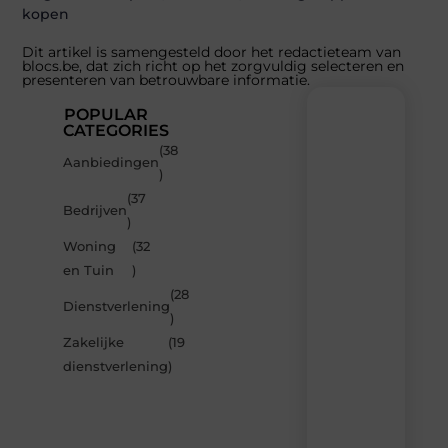
kopen
Dit artikel is samengesteld door het redactieteam van
blocs.be, dat zich richt op het zorgvuldig selecteren en
presenteren van betrouwbare informatie.
POPULAR
CATEGORIES
(38
Recente
Aanbiedingen
)
berichten
(37
Laat
Bedrijven
)
je
inspireren
Woning
(32
door
en Tuin
)
de
(28
nieuwste
Dienstverlening
artikelen
)
van
Zakelijke
(19
Blocs.be
dienstverlening
)
–
dagelijks
verse
content,
boordevol