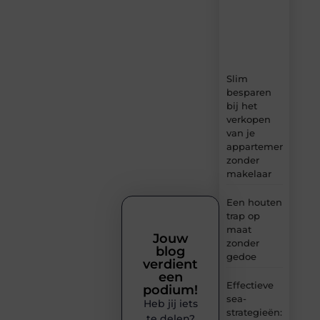
ideeën,
tips
en
inzichten.
Slim
besparen
bij het
verkopen
van je
appartement
zonder
makelaar
Een houten
trap op
maat
Jouw
zonder
blog
gedoe
verdient
een
Effectieve
podium!
sea-
Heb jij iets
strategieën:
te delen?