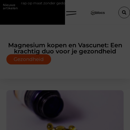
rap op maat zonder gedoe
Effectieve sea-strategieën: van basisprinci
Nieuwe
artikelen
Magnesium kopen en Vascunet: Een
krachtig duo voor je gezondheid
Gezondheid