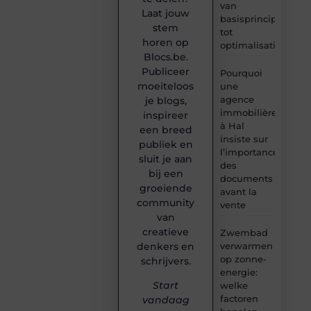
van
Laat jouw
basisprincipes
stem
tot
horen op
optimalisatie
Blocs.be.
Publiceer
Pourquoi
moeiteloos
une
agence
je blogs,
immobilière
inspireer
à Hal
een breed
insiste sur
publiek en
l’importance
sluit je aan
des
bij een
documents
groeiende
avant la
community
vente
van
creatieve
Zwembad
denkers en
verwarmen
op zonne-
schrijvers.
energie:
Start
welke
factoren
vandaag