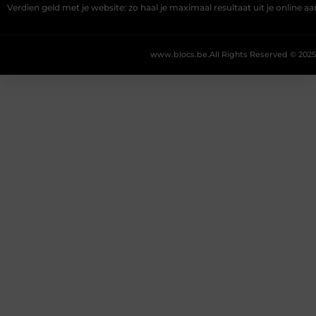
Verdien geld met je website: zo haal je maximaal resultaat uit je online 
www.blocs.be.
All Rights Reserved © 2025