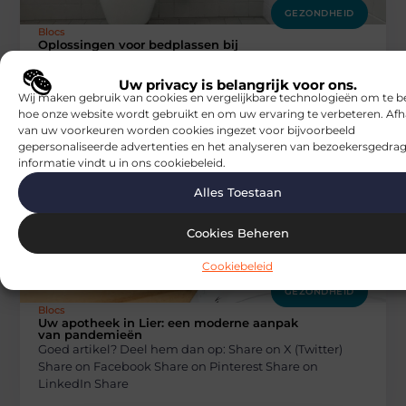
GEZONDHEID
Blocs
Oplossingen voor bedplassen bij
stressgerelateerde klachten
Goed artikel? Deel hem dan op: Share on X (Twitter)
Uw privacy is belangrijk voor ons.
Share on Facebook Share on Pinterest Share on
Wij maken gebruik van cookies en vergelijkbare technologieën om te b
LinkedIn Share
hoe onze website wordt gebruikt en om uw ervaring te verbeteren. Afh
van uw voorkeuren worden cookies ingezet voor bijvoorbeeld
gepersonaliseerde advertenties en het analyseren van bezoekersgedrag
informatie vindt u in ons cookiebeleid.
Alles Toestaan
Cookies Beheren
Cookiebeleid
GEZONDHEID
Blocs
Uw apotheek in Lier: een moderne aanpak
van pandemieën
Goed artikel? Deel hem dan op: Share on X (Twitter)
Share on Facebook Share on Pinterest Share on
LinkedIn Share