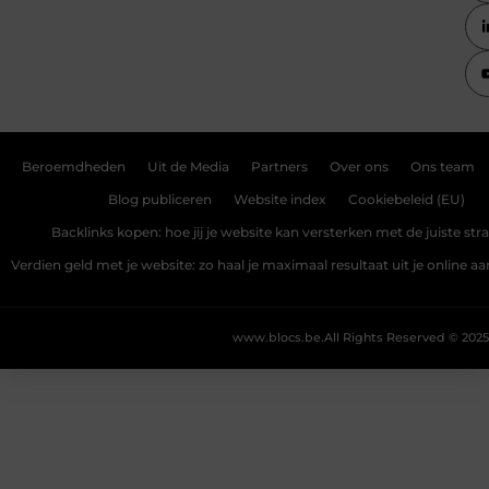
Beroemdheden
Uit de Media
Partners
Over ons
Ons team
Blog publiceren
Website index
Cookiebeleid (EU)
Backlinks kopen: hoe jij je website kan versterken met de juiste str
Verdien geld met je website: zo haal je maximaal resultaat uit je online 
www.blocs.be.
All Rights Reserved © 2025