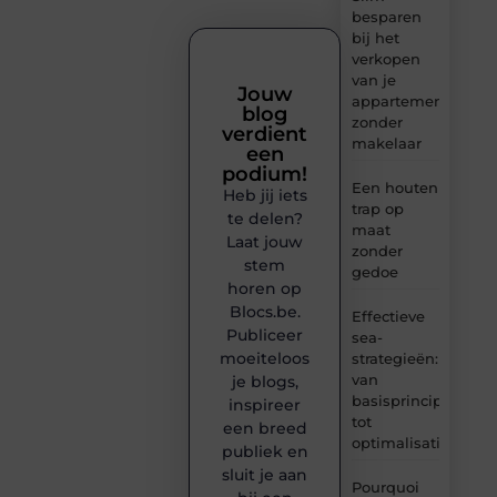
besparen
bij het
verkopen
van je
Jouw
appartement
blog
zonder
verdient
makelaar
een
podium!
Een houten
Heb jij iets
trap op
te delen?
maat
Laat jouw
zonder
stem
gedoe
horen op
Blocs.be.
Effectieve
Publiceer
sea-
moeiteloos
strategieën:
van
je blogs,
basisprincipes
inspireer
tot
een breed
optimalisatie
publiek en
sluit je aan
Pourquoi