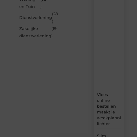
door
en Tuin
)
de
(28
nieuwste
Dienstverlening
artikelen
)
van
Zakelijke
(19
Blocs.be
dienstverlening
)
–
dagelijks
verse
content,
boordevol
ideeën,
tips
en
inzichten.
Vlees
online
bestellen
maakt je
weekplanning
lichter
Slim