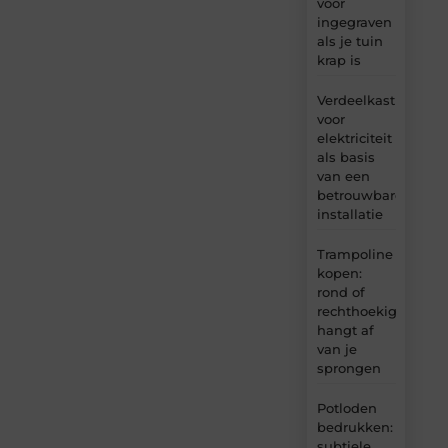
voor
ingegraven
als je tuin
krap is
Verdeelkast
voor
elektriciteit
als basis
van een
betrouwbare
installatie
Trampoline
kopen:
rond of
rechthoekig
hangt af
van je
sprongen
Potloden
bedrukken:
subtiele