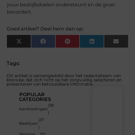
jouw bedrijfsdoelen ondersteunt en de groei
bevordert.
Goed artikel? Deel hem dan op:
X
Facebook
Pinterest
LinkedIn
Email
(Twitter)
Tags:
Dit artikel is samengesteld door het redactieteam van
blocs.be, dat zich richt op het zorgvuldig selecteren en
presenteren van betrouwbare informatie.
POPULAR
CATEGORIES
(38
Recente
Aanbiedingen
)
berichten
(37
Laat
Bedrijven
)
je
inspireren
Woning
(32