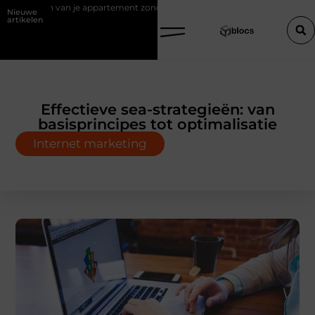
n van je appartement zonder makelaar
Een houten trap op maat zond
Nieuwe
artikelen
Effectieve sea-strategieën: van
basisprincipes tot optimalisatie
Internet marketing