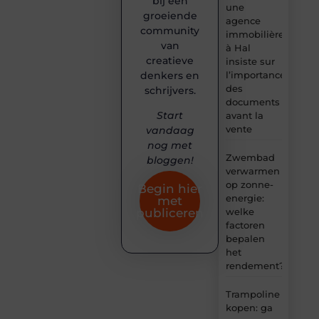
bij een
une
groeiende
agence
community
immobilière
van
à Hal
creatieve
insiste sur
denkers en
l’importance
des
schrijvers.
documents
Start
avant la
vente
vandaag
nog met
Zwembad
bloggen!
verwarmen
op zonne-
Begin hier
energie:
met
welke
publiceren
factoren
bepalen
het
rendement?
Trampoline
kopen: ga