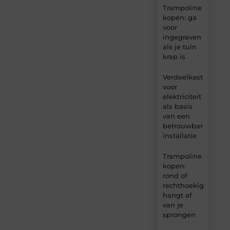
Trampoline
kopen: ga
voor
ingegraven
als je tuin
krap is
Verdeelkast
voor
elektriciteit
als basis
van een
betrouwbare
installatie
Trampoline
kopen:
rond of
rechthoekig
hangt af
van je
sprongen