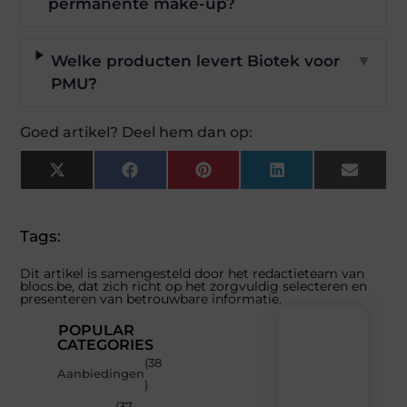
permanente make-up?
Welke producten levert Biotek voor
▼
PMU?
Goed artikel? Deel hem dan op:
X
Facebook
Pinterest
LinkedIn
Email
(Twitter)
Tags:
Dit artikel is samengesteld door het redactieteam van
blocs.be, dat zich richt op het zorgvuldig selecteren en
presenteren van betrouwbare informatie.
POPULAR
CATEGORIES
(38
Recente
Aanbiedingen
)
berichten
(37