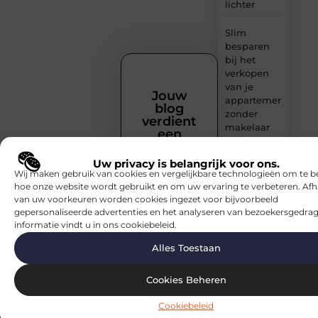
lichter
Slim
besparen
bij het
verkopen
van je
Jouw
appartement
blog
zonder
verdient
makelaar
een
podium!
Een houten
Heb jij iets
Uw privacy is belangrijk voor ons.
trap op
Wij maken gebruik van cookies en vergelijkbare technologieën om te b
te delen?
maat
hoe onze website wordt gebruikt en om uw ervaring te verbeteren. Afh
Laat jouw
zonder
van uw voorkeuren worden cookies ingezet voor bijvoorbeeld
stem
gedoe
gepersonaliseerde advertenties en het analyseren van bezoekersgedrag
horen op
informatie vindt u in ons cookiebeleid.
Blocs.be.
Effectieve
Alles Toestaan
Publiceer
sea-
moeiteloos
strategieën:
van
je blogs,
Cookies Beheren
basisprincipes
inspireer
tot
Cookiebeleid
een breed