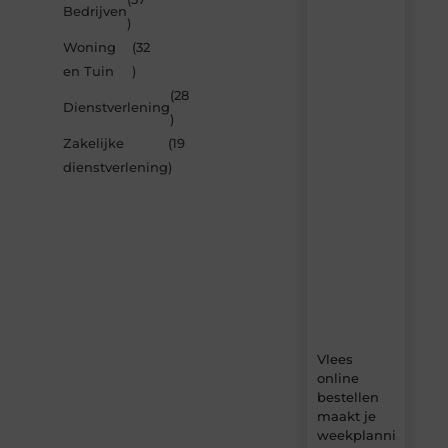
Laat
Bedrijven
)
je
inspireren
Woning
(32
door
en Tuin
)
de
(28
nieuwste
Dienstverlening
artikelen
)
van
Zakelijke
(19
Blocs.be
dienstverlening
)
–
dagelijks
verse
content,
boordevol
ideeën,
tips
en
inzichten.
Vlees
online
bestellen
maakt je
weekplanning