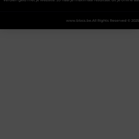
Verdien geld met je website: zo haal je maximaal resultaat uit je online 
www.blocs.be.
All Rights Reserved © 2025