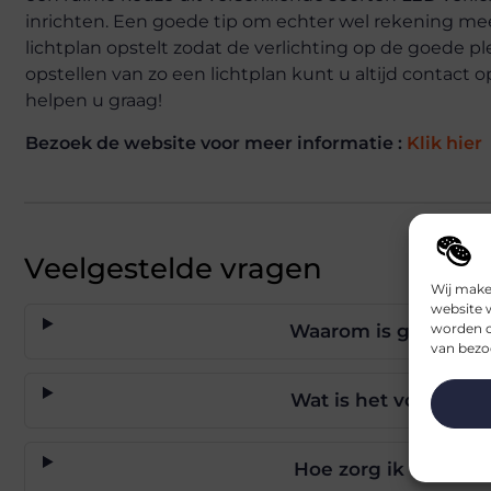
inrichten. Een goede tip om echter wel rekening me
lichtplan opstelt zodat de verlichting op de goede ple
opstellen van zo een lichtplan kunt u altijd contact 
helpen u graag!
Bezoek de website voor meer informatie :
Klik hier
Veelgestelde vragen
Wij make
website 
Waarom is goede ver
worden c
van bezoe
Wat is het voordeel 
Hoe zorg ik voor de 