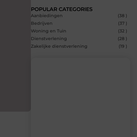
POPULAR CATEGORIES
Aanbiedingen
(38 )
Bedrijven
(37 )
Woning en Tuin
(32 )
Dienstverlening
(28 )
Zakelijke dienstverlening
(19 )
Recente berichten
Laat je inspireren door de nieuwste
artikelen van Blocs.be – dagelijks verse
content, boordevol ideeën, tips en
inzichten.