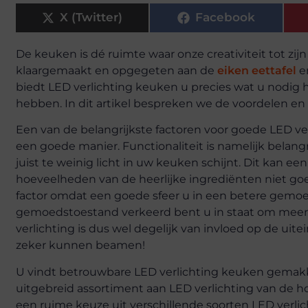
X (Twitter)
Facebook
De keuken is dé ruimte waar onze creativiteit tot zij
klaargemaakt en opgegeten aan de
eiken eettafel
en
biedt LED verlichting keuken u precies wat u nodig 
hebben. In dit artikel bespreken we de voordelen en 
Een van de belangrijkste factoren voor goede LED ver
een goede manier. Functionaliteit is namelijk belangrij
juist te weinig licht in uw keuken schijnt. Dit kan 
hoeveelheden van de heerlijke ingrediënten niet goe
factor omdat een goede sfeer u in een betere gemoe
gemoedstoestand verkeerd bent u in staat om meer l
verlichting is dus wel degelijk van invloed op de uit
zeker kunnen beamen!
U vindt betrouwbare LED verlichting keuken gemakke
uitgebreid assortiment aan LED verlichting van de hoo
een ruime keuze uit verschillende soorten LED verl