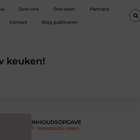
ategieën: van basisprincipes tot optimalisatie
Pourquoi une agen
ia
Over ons
Ons team
Partners
Contact
Blog publiceren
w keuken!
INHOUDSOPGAVE
Veelgestelde vragen