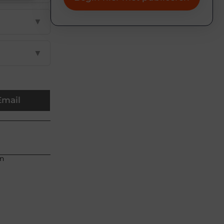
▼
▼
Email
an