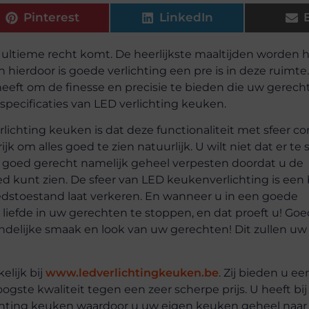
Pinterest
LinkedIn
n ultieme recht komt. De heerlijkste maaltijden worden h
 hierdoor is goede verlichting een pre is in deze ruimte
heeft om de finesse en precisie te bieden die uw gerec
specificaties van LED verlichting keuken.
lichting keuken is dat deze functionaliteit met sfeer c
k om alles goed te zien natuurlijk. U wilt niet dat er te 
een goed gerecht namelijk geheel verpesten doordat u de
d kunt zien. De sfeer van LED keukenverlichting is een 
dstoestand laat verkeren. En wanneer u in een goede
iefde in uw gerechten te stoppen, en dat proeft u! Go
eindelijke smaak en look van uw gerechten! Dit zullen u
lijk bij
www.ledverlichtingkeuken.be
. Zij bieden u ee
gste kwaliteit tegen een zeer scherpe prijs. U heeft bij
ichting keuken waardoor u uw eigen keuken geheel naa