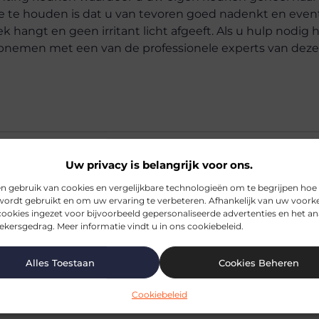
e te houden is dat u van tevoren goed nadenkt en even
k hangt en geen irritant licht afgeeft. Als u hulp nodig h
opnemen met een van de professionele experts van deze si
Uw privacy is belangrijk voor ons.
n gebruik van cookies en vergelijkbare technologieën om te begrijpen hoe
wordt gebruikt en om uw ervaring te verbeteren. Afhankelijk van uw voork
lichting in de keuken belangrijk?
ookies ingezet voor bijvoorbeeld gepersonaliseerde advertenties en het an
kersgedrag. Meer informatie vindt u in ons cookiebeleid.
van LED verlichting in de keuken?
Alles Toestaan
Cookies Beheren
Cookiebeleid
juiste verlichting in mijn keuken?