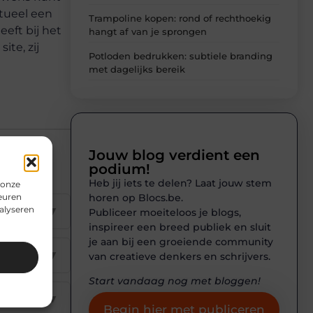
tueel een
Trampoline kopen: rond of rechthoekig
eeft bij het
hangt af van je sprongen
te, zij
Potloden bedrukken: subtiele branding
met dagelijks bereik
Jouw blog verdient een
podium!
Heb jij iets te delen? Laat jouw stem
 onze
horen op Blocs.be.
euren
▼
alyseren
Publiceer moeiteloos je blogs,
inspireer een breed publiek en sluit
je aan bij een groeiende community
▼
van creatieve denkers en schrijvers.
Start vandaag nog met bloggen!
▼
Begin hier met publiceren