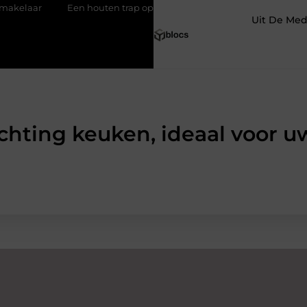
r
Een houten trap op maat zonder gedoe
Effectieve sea-str
Uit De Med
ichting keuken, ideaal voor u