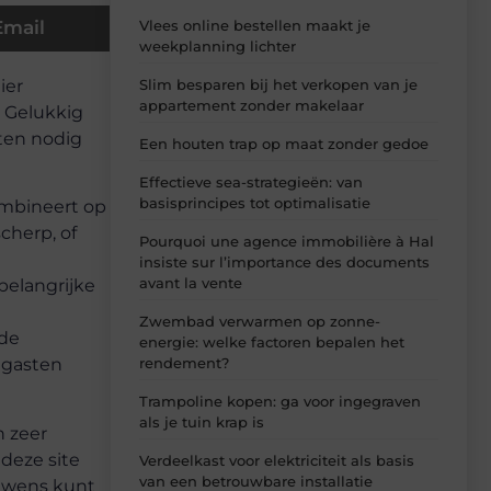
Vlees online bestellen maakt je
Email
weekplanning lichter
ier
Slim besparen bij het verkopen van je
appartement zonder makelaar
. Gelukkig
hten nodig
Een houten trap op maat zonder gedoe
Effectieve sea-strategieën: van
basisprincipes tot optimalisatie
ombineert op
scherp, of
Pourquoi une agence immobilière à Hal
insiste sur l’importance des documents
avant la vente
belangrijke
Zwembad verwarmen op zonne-
ede
energie: welke factoren bepalen het
rendement?
w gasten
Trampoline kopen: ga voor ingegraven
als je tuin krap is
n zeer
 deze site
Verdeelkast voor elektriciteit als basis
van een betrouwbare installatie
r wens kunt