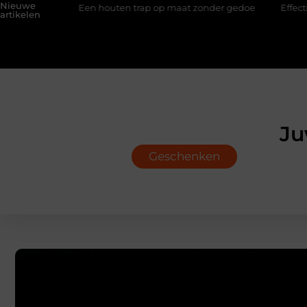
Nieuwe
ar
Een houten trap op maat zonder gedoe
Effectieve sea-s
artikelen
Ju
Geschenken