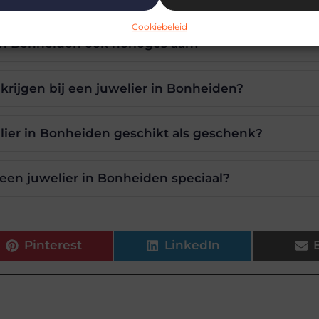
Cookiebeleid
 in Bonheiden ook horloges aan?
 krijgen bij een juwelier in Bonheiden?
elier in Bonheiden geschikt als geschenk?
een juwelier in Bonheiden speciaal?
Pinterest
LinkedIn