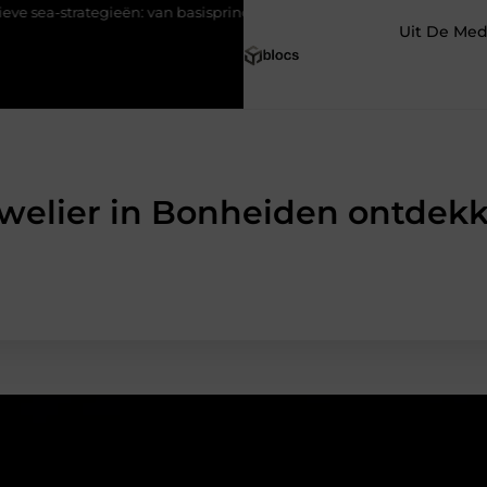
trategieën: van basisprincipes tot optimalisatie
Pourquoi une age
Uit De Med
welier in Bonheiden ontdek