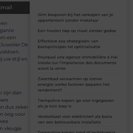
Email
Slim besparen bij het verkopen van je
appartement zonder makelaar
 een
egante
Een houten trap op maat zonder gedoe
 om een
Effectieve sea-strategieën: van
j Juwelier De
basisprincipes tot optimalisatie
 voldoen.
Pourquoi une agence immobilière à Hal
 uw stijl en
insiste sur l’importance des documents
avant la vente
Zwembad verwarmen op zonne-
energie: welke factoren bepalen het
rendement?
r zijn dan
bare
Trampoline kopen: ga voor ingegraven
als je tuin krap is
an dus zeker
n oog voor
Verdeelkast voor elektriciteit als basis
twee
van een betrouwbare installatie
n vleugje
Trampoline kopen: rond of rechthoekig