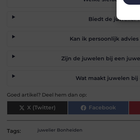
Biedt de juwelier
Kan ik persoonlijk advies
Zijn de juwelen bij een juw
Wat maakt juwelen bij 
Goed artikel? Deel hem dan op:
X (Twitter)
Facebook
juwelier Bonheiden
Tags: