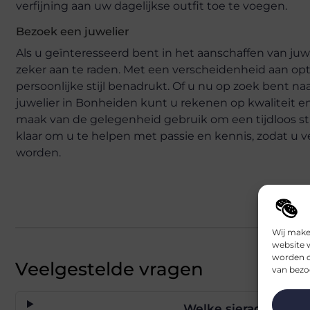
verfijning aan uw dagelijkse outfit toe te voegen.
Bezoek een juwelier
Als u geïnteresseerd bent in het aanschaffen van juw
zeker aan te raden. Met een verscheidenheid aan opti
persoonlijke stijl benadrukt. Of u nu op zoek bent naa
juwelier in Bonheiden kunt u rekenen op kwaliteit 
maak van de gelegenheid gebruik om een tijdloos st
klaar om u te helpen met passie en kennis, zodat u 
worden.
Wij make
website 
worden c
Veelgestelde vragen
van bezoe
Welke sieraden vindt