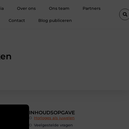
nce immobilière à Hal insiste sur l’importance des documents avant
ia
Over ons
Ons team
Partners
Contact
Blog publiceren
ken
INHOUDSOPGAVE
Horloges als juwelen
Veelgestelde vragen