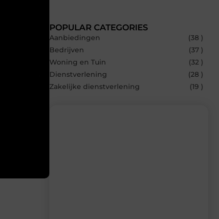
POPULAR CATEGORIES
Aanbiedingen
(38 )
Bedrijven
(37 )
Woning en Tuin
(32 )
Dienstverlening
(28 )
Zakelijke dienstverlening
(19 )
Recente berichten
Laat je inspireren door de nieuwste
artikelen van Blocs.be – dagelijks verse
content, boordevol ideeën, tips en
inzichten.