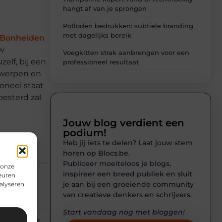
hangt af van je sprongen
Potloden bedrukken: subtiele branding
met dagelijks bereik
n Bonheiden
uw
Voegkitten strak aanbrengen voor een
elf, bij een
professioneel resultaat
twerpen en
oneel staat
oesterd zal
Jouw blog verdient een
podium!
Heb jij iets te delen? Laat jouw stem
horen op Blocs.be.
Publiceer moeiteloos je blogs,
 onze
inspireer een breed publiek en sluit
euren
je aan bij een groeiende community
alyseren
van creatieve denkers en schrijvers.
Start vandaag nog met bloggen!
▼