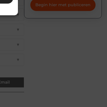
Begin hier met publiceren
▼
▼
▼
▼
Email