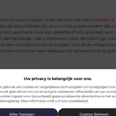
elen of luxe horloges, is een bezoek aan een
juwelier i
es die beschikbaar zijn, kunt u iets unieks vinden dat 
r een geschenk voor een geliefde of iets speciaals voor uz
en vakmanschap. Laat u betoveren door de prachtige on
uk aan uw collectie toe te voegen. Het deskundige pers
verzekerd bent van een aankoop die generaties lang gek
Uw privacy is belangrijk voor ons.
n gebruik van cookies en vergelijkbare technologieën om te begrijpen hoe
wordt gebruikt en om uw ervaring te verbeteren. Afhankelijk van uw voork
ookies ingezet voor bijvoorbeeld gepersonaliseerde advertenties en het an
kersgedrag. Meer informatie vindt u in ons cookiebeleid.
Alles Toestaan
Cookies Beheren
 u bij een juwelier in Bonheiden?