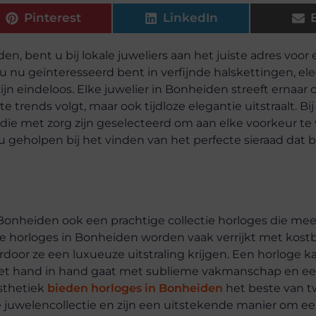
Pinterest
LinkedIn
, bent u bij lokale juweliers aan het juiste adres voor
u nu geïnteresseerd bent in verfijnde halskettingen, el
jn eindeloos. Elke juwelier in Bonheiden streeft ernaar
te trends volgt, maar ook tijdloze elegantie uitstraalt. Bi
die met zorg zijn geselecteerd om aan elke voorkeur te
 geholpen bij het vinden van het perfecte sieraad dat bij
n Bonheiden ook een prachtige collectie horloges die mee
ze horloges in Bonheiden worden vaak verrijkt met kost
ardoor ze een luxueuze uitstraling krijgen. Een horloge k
het hand in hand gaat met sublieme vakmanschap en ee
esthetiek
bieden horloges in Bonheiden
het beste van 
 juwelencollectie en zijn een uitstekende manier om ee