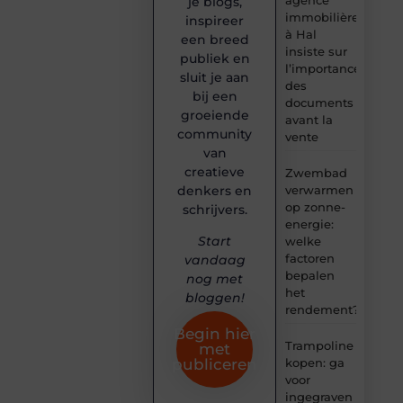
je blogs,
immobilière
inspireer
à Hal
een breed
insiste sur
publiek en
l’importance
sluit je aan
des
bij een
documents
groeiende
avant la
community
vente
van
creatieve
Zwembad
denkers en
verwarmen
op zonne-
schrijvers.
energie:
Start
welke
factoren
vandaag
bepalen
nog met
het
bloggen!
rendement?
Begin hier
Trampoline
met
kopen: ga
publiceren
voor
ingegraven