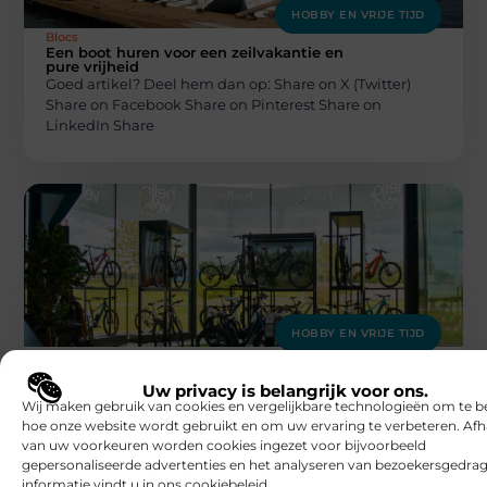
HOBBY EN VRIJE TIJD
Blocs
Een boot huren voor een zeilvakantie en
pure vrijheid
Goed artikel? Deel hem dan op: Share on X (Twitter)
Share on Facebook Share on Pinterest Share on
LinkedIn Share
HOBBY EN VRIJE TIJD
Blocs
Fietsenwinkel in Sint-Niklaas als dé keuze
voor duurzame pendelaars
Uw privacy is belangrijk voor ons.
Goed artikel? Deel hem dan op: Share on X (Twitter)
Wij maken gebruik van cookies en vergelijkbare technologieën om te b
Share on Facebook Share on Pinterest Share on
hoe onze website wordt gebruikt en om uw ervaring te verbeteren. Afh
LinkedIn Share
van uw voorkeuren worden cookies ingezet voor bijvoorbeeld
gepersonaliseerde advertenties en het analyseren van bezoekersgedrag
informatie vindt u in ons cookiebeleid.