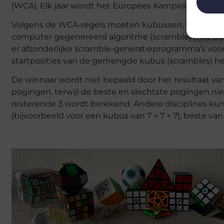
(WCA). Elk jaar wordt het Europees Kampioenschap
Volgens de WCA-regels moeten kubussen, voordat z
computer gegenereerd algoritme (scramble) met beh
er afzonderlijke scramble-generatieprogramma’s voor
startposities van de gemengde kubus (scrambles) het
De winnaar wordt niet bepaald door het resultaat v
pogingen, terwijl de beste en slechtste pogingen 
resterende 3 wordt berekend. Andere disciplines ku
(bijvoorbeeld voor een kubus van 7 × 7 × 7), beste van 