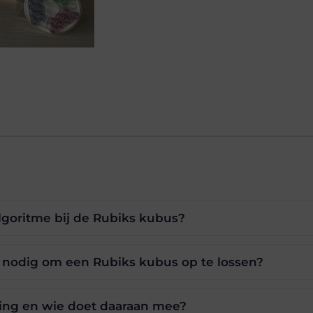
lgoritme bij de Rubiks kubus?
l nodig om een Rubiks kubus op te lossen?
ing en wie doet daaraan mee?