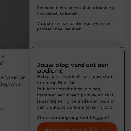
Potloden bedrukken: subtiele branding
met dagelijks bereik
Voegkitten strak aanbrengen voor een
professioneel resultaat
me”
l”
Jouw blog verdient een
podium!
Heb jij iets te delen? Laat jouw stem
n eenvoudige
horen op Blocs.be.
uitgevoerd
Publiceer moeiteloos je blogs,
inspireer een breed publiek en sluit
je aan bij een groeiende community
van creatieve denkers en schrijvers.
de
Start vandaag nog met bloggen!
Begin hier met publiceren