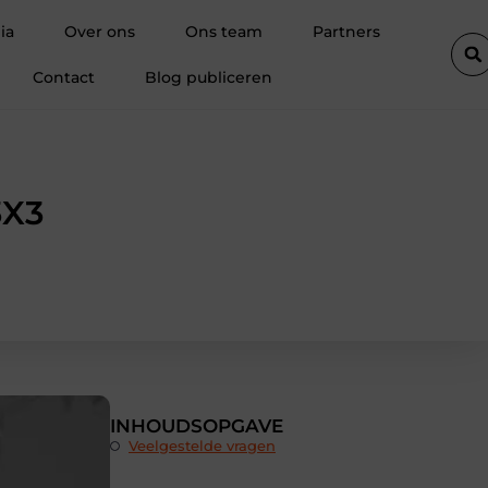
mmobilière à Hal insiste sur l’importance des documents avant la v
ia
Over ons
Ons team
Partners
Contact
Blog publiceren
3X3
INHOUDSOPGAVE
Veelgestelde vragen