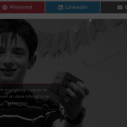
Pinterest
LinkedIn
om marketing cookies te
eren en deze inhoud in te
schakelen