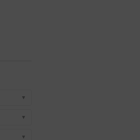
▼
▼
▼