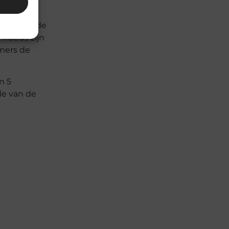
een door de
-kubus zijn
emers de
n 5
de van de