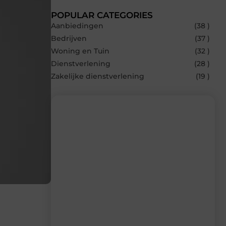
POPULAR CATEGORIES
Aanbiedingen
(38 )
Bedrijven
(37 )
Woning en Tuin
(32 )
Dienstverlening
(28 )
Zakelijke dienstverlening
(19 )
Recente berichten
Laat je inspireren door de nieuwste
artikelen van Blocs.be – dagelijks verse
content, boordevol ideeën, tips en
inzichten.