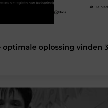
ieën: van basisprincipes tot optimalisatie
Pourquoi une agence i
Uit De Med
 optimale oplossing vinden 